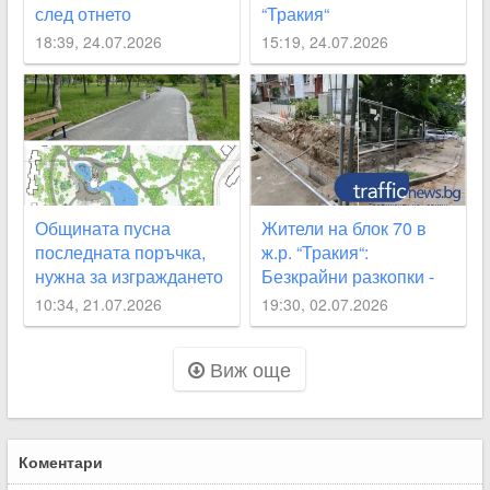
след отнето
“Тракия“
предимство
18:39, 24.07.2026
15:19, 24.07.2026
Общината пусна
Жители на блок 70 в
последната поръчка,
ж.р. “Тракия“:
нужна за изграждането
Безкрайни разкопки -
на парка „Кан Крум“
хоризонт няма
10:34, 21.07.2026
19:30, 02.07.2026
Виж още
Коментари