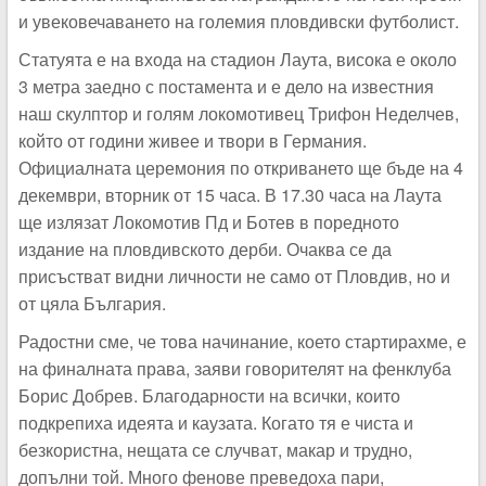
и увековечаването на големия пловдивски футболист.
Статуята е на входа на стадион Лаута, висока е около
3 метра заедно с постамента и е дело на известния
наш скулптор и голям локомотивец Трифон Неделчев,
който от години живее и твори в Германия.
Официалната церемония по откриването ще бъде на 4
декември, вторник от 15 часа. В 17.30 часа на Лаута
ще излязат Локомотив Пд и Ботев в поредното
издание на пловдивското дерби. Очаква се да
присъстват видни личности не само от Пловдив, но и
от цяла България.
Радостни сме, че това начинание, което стартирахме, е
на финалната права, заяви говорителят на фенклуба
Борис Добрев. Благодарности на всички, които
подкрепиха идеята и каузата. Когато тя е чиста и
безкористна, нещата се случват, макар и трудно,
допълни той. Много фенове преведоха пари,