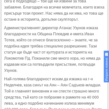
сега е подходящо – той ще ни извини за това
забавяне. Благодаря на всички момчетата, които взеха
присърце този проект. Нас няма да ни има, но това ще
остане в историята, допълни скулпторът.
Административният директор Атанас Узунов изказа
благодарности на Община Пловдив и кмета Иван
Тотев, който се отнесе благосклонно – знаете, че за
подобна идея трябва специално разрешение. Тази
статуя ще бъде част от културата и историята на
Локомотив Пд. Поканили сме много хора, но няма да
Изпрати новина
издавам кои са потвърдили присъствие, потвърди
Узунов.
Най-голяма благодарност искам да изкажа на г-н
Неделчев, каза синът на Аян – Аян Садъков-младши.
Той е главният виновник и ни спести страшно много
средства, тъй като се побрахме в рамките на 40 000
лева, а едно подобно начинание излиза минимум