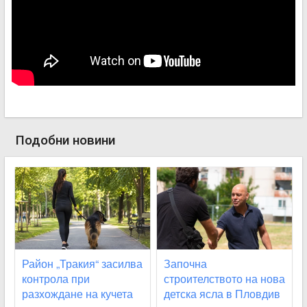
Подобни новини
Район „Тракия“ засилва
Започна
контрола при
строителството на нова
разхождане на кучета
детска ясла в Пловдив