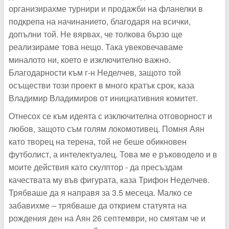
организирахме турнири и продажби на фланелки в
подкрепа на начинанието, благодаря на всички,
допълни той. Не вярвах, че толкова бързо ще
реализираме това нещо. Така увековечаваме
миналото ни, което е изключително важно.
Благодарности към г-н Неделчев, защото той
осъществи този проект в много кратък срок, каза
Владимир Владимиров от инициативния комитет.
Отнесох се към идеята с изключителна отговорност и
любов, защото съм голям локомотивец. Помня Аян
като творец на терена, той не беше обикновен
футболист, а интелектуалец. Това ме е ръководело и в
моите действия като скулптор - да пресъздам
качествата му във фигурата, каза Трифон Неделчев.
Трябваше да я направя за 3.5 месеца. Малко се
забавихме – трябваше да открием статуята на
рождения ден на Аян 26 септември, но смятам че и