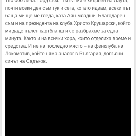
150 000 лева. Горд съм. Пъпът ми е хвърлен на Лаута,
почти всеки ден съм тук и сега, когато идвам, всеки път
баща ми ще ме гледа, каза Аян-младши. Благодарен
съм и на президента на клуба Христо Крушарски, който
ми даде пълен картбланш и се разбрахме за една
минута. Както и на всички хора, които отделиха време и
средства. И не на последно място – на фенклуба на
Локомотив, който няма аналог в България, допълни
синът на Садъков.