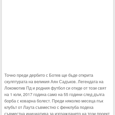
Точно преди дербито с Ботев ще бъде открита
скулптурата на великия Аян Садъков. Легендата на
Локомотив Пд и родния футбол си отиде от този свят
на 1 юли, 2017 година само на 55 години след дълга
борба с коварна болест. Преди няколко месеца пък
клубът от Лаута съвместно с фенклуба подеха
съвместна инициатива за изграждането на този проект