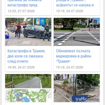
катастрофа пред
асфалтът се напука и
кметството в “Тракия“
пропада
12:53, 27.07.2026
19:19, 24.07.2026
Катастрофа в Тракия,
Обновяват пътната
две коли се смазаха
маркировка в район
след отнето
“Тракия“
предимство
18:39, 24.07.2026
15:19, 24.07.2026