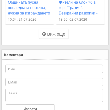
Общината пусна
Жители на блок 70 в
последната поръчка,
ж.р. “Тракия“:
нужна за изграждането
Безкрайни разкопки -
на парка „Кан Крум“
хоризонт няма
10:34, 21.07.2026
19:30, 02.07.2026
Виж още
Коментари