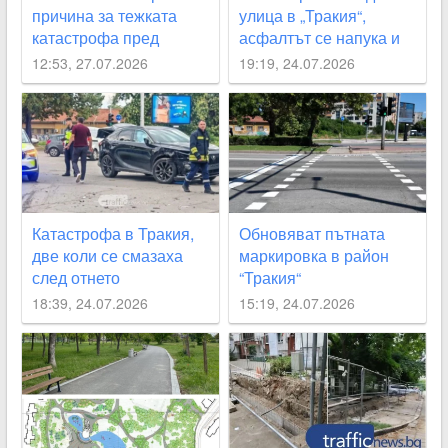
причина за тежката
улица в „Тракия“,
катастрофа пред
асфалтът се напука и
кметството в “Тракия“
пропада
12:53, 27.07.2026
19:19, 24.07.2026
Катастрофа в Тракия,
Обновяват пътната
две коли се смазаха
маркировка в район
след отнето
“Тракия“
предимство
18:39, 24.07.2026
15:19, 24.07.2026