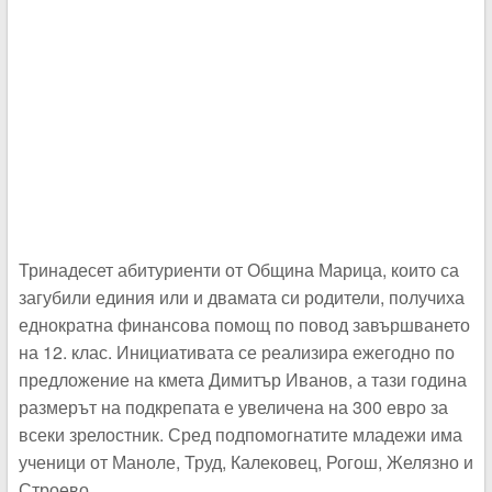
Тринадесет абитуриенти от Община Марица, които са
загубили единия или и двамата си родители, получиха
еднократна финансова помощ по повод завършването
на 12. клас. Инициативата се реализира ежегодно по
предложение на кмета Димитър Иванов, а тази година
размерът на подкрепата е увеличена на 300 евро за
всеки зрелостник. Сред подпомогнатите младежи има
ученици от Маноле, Труд, Калековец, Рогош, Желязно и
Строево.