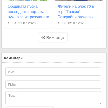
Общината пусна
Жители на блок 70 в
последната поръчка,
ж.р. “Тракия“:
нужна за изграждането
Безкрайни разкопки -
на парка „Кан Крум“
хоризонт няма
10:34, 21.07.2026
19:30, 02.07.2026
Виж още
Коментари