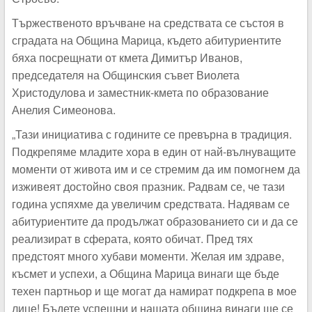
Тържественото връчване на средствата се състоя в
сградата на Община Марица, където абитуриентите
бяха посрещнати от кмета Димитър Иванов,
председателя на Общинския съвет Виолета
Христодулова и заместник-кмета по образование
Анелия Симеонова.
„Тази инициатива с годините се превърна в традиция.
Подкрепяме младите хора в един от най-вълнуващите
моменти от живота им и се стремим да им помогнем да
изживеят достойно своя празник. Радвам се, че тази
година успяхме да увеличим средствата. Надявам се
абитуриентите да продължат образованието си и да се
реализират в сферата, която обичат. Пред тях
предстоят много хубави моменти. Желая им здраве,
късмет и успехи, а Община Марица винаги ще бъде
техен партньор и ще могат да намират подкрепа в мое
лице! Бъдете успешни и нашата община винаги ще се