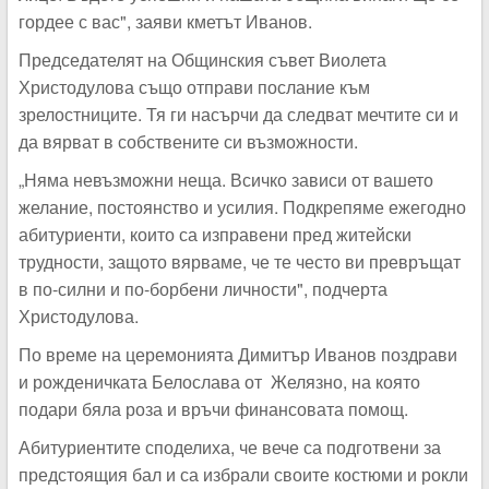
гордее с вас", заяви кметът Иванов.
Председателят на Общинския съвет Виолета
Христодулова също отправи послание към
зрелостниците. Тя ги насърчи да следват мечтите си и
да вярват в собствените си възможности.
„Няма невъзможни неща. Всичко зависи от вашето
желание, постоянство и усилия. Подкрепяме ежегодно
абитуриенти, които са изправени пред житейски
трудности, защото вярваме, че те често ви превръщат
в по-силни и по-борбени личности", подчерта
Христодулова.
По време на церемонията Димитър Иванов поздрави
и рожденичката Белослава от Желязно, на която
подари бяла роза и връчи финансовата помощ.
Абитуриентите споделиха, че вече са подготвени за
предстоящия бал и са избрали своите костюми и рокли