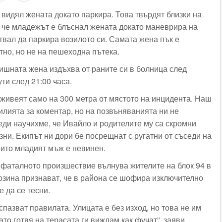
видял жената докато паркира. Това твърдят близки на
, че младежът е блъснал жената докато маневрира на
итвал да паркира возилото си. Самата жена пък е
тно, но не на пешеходна пътека.
ишната жена издъхва от раните си в болница след
ти след 21:00 часа.
ивеят само на 300 метра от мястото на инцидента. Наш
лията за коментар, но на позвъняванията ни не
еди научихме, че Ивайло и родителите му са скромни
зни. Екипът ни дори бе посрещнат с ругатни от съседи на
оито младият мъж е невинен.
 фаталното произшествие вълнува жителите на блок 94 в
зина признават, че в района се шофира изключително
е да се тесни.
 спазват правилата. Улицата е без изход, но това не им
като готвя на терасата ги виждам как фучат”, заяви