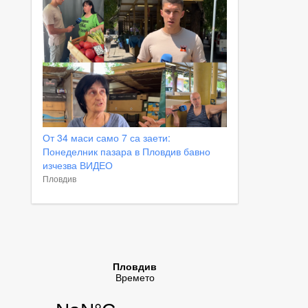
От 34 маси само 7 са заети:
Понеделник пазара в Пловдив бавно
изчезва ВИДЕО
Пловдив