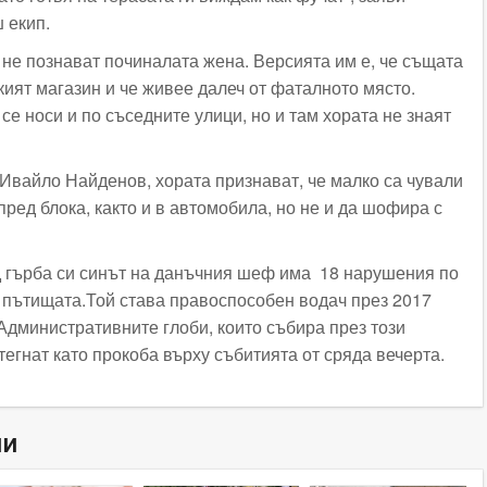
 екип.
 не познават починалата жена. Версията им е, че същата
кият магазин и че живее далеч от фаталното място.
се носи и по съседните улици, но и там хората не знаят
 Ивайло Найденов, хората признават, че малко са чували
 пред блока, както и в автомобила, но не и да шофира с
ад гърба си синът на данъчния шеф има 18 нарушения по
 пътищата.Той става правоспособен водач през 2017
. Административните глоби, които събира през този
тегнат като прокоба върху събитията от сряда вечерта.
ни