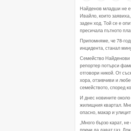
Найденов младши не е 
Ивайло, които заявиха
заден ход. Той се е оп
пресичала пътното пла
Припомняме, че 78-год
инцидента, станал мину
Семейство Найденови ж
репортер потърси фами
отговори никой. От със
хора, отзивчиви и любе
семейството, според к
И днес новините около
жилищния квартал. Мно
опасно, макар и улицит
„Много бързо карат, не
пречи да дават газ. До