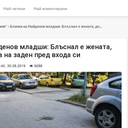
Най-четени
Най-коментирани
кия“
Близки на Найденов младши: Блъснал е жената, до...
денов младши: Блъснал е жената,
 на заден пред входа си
:40, 30.08.2019
8288