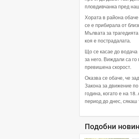
пловдивчанка пред наш
Хората в района обаче
се е прибирала от близ
Мълвата за трагедията 
коя е пострадалата.
Що се касае до водача
за него. Виждали са го
превишена скорост.
Оказва се обаче, че з
Закона за движение по
година, когато е на 18
период до днес, сякаш 
Подобни нови