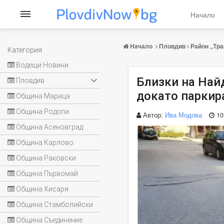
Начало
Начало
Пловдив
Район „Тра
Категория
Водещи Новини
Близки на Най
Пловдив
докато паркира
Община Марица
Община Родопи
Автор:
Ива Модова
10
Община Асеновград
Община Карлово
Община Раковски
Община Първомай
Община Хисаря
Община Стамболийски
Община Съединение