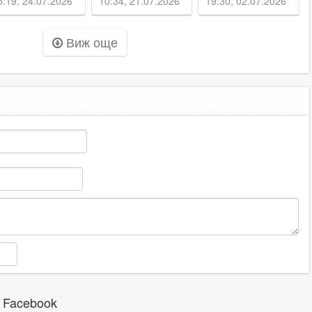
5:19, 24.07.2026
10:34, 21.07.2026
19:30, 02.07.2026
за изграждането
разкопки -
на парка „Кан
хоризонт няма
Виж още
Крум“
 Facebook