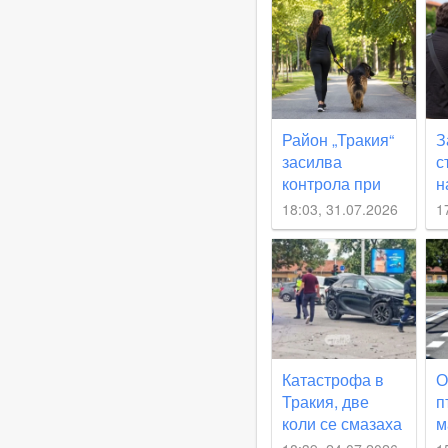
Район „Тракия“
З
засилва
с
контрола при
н
разхождане на
я
18:03, 31.07.2026
1
кучета след
сигнали на
граждани
Катастрофа в
О
Тракия, две
п
коли се смазаха
м
след отнето
р