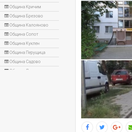
Община Кричим
Община Брезово
Община Калояново
Община Сопот
Община Куклен
Община Перущица
Община Садово
Община Лъки