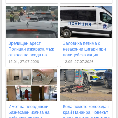
Зрелищен арест!
Заловиха петима с
Полицаи изкараха мъж
незаконни цигари при
от кола на входа на
полицейска акция
Пловдив
15:01, 27.07.2026
12:05, 27.07.2026
Имот на пловдивски
Кола помете колоездач
бизнесмен излиза на
край Панаира, човекът
публична продан
е паднал и си е глътнал