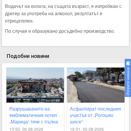
Водачът на колата, на същата възраст, е изпробван с
дрегер за употреба на алкохол, резултатът е
отрицателен.
По случая е образувано досъдебно производство.
Подобни новини
Изпрати новина
Разрушаването на
Асфалтират последния
емблематичния хотел
участък от „Рогошко
„Марица“ тече с пълна
шосе“
сила
13:50, 06.08.2026
16:31, 05.08.2026