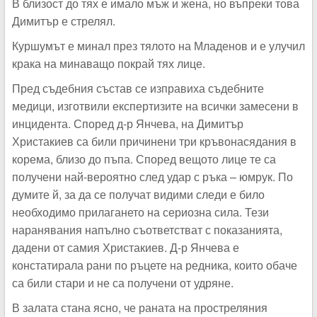
В близост до тях е имало мъж и жена, но въпреки това
Димитър е стрелял.
Куршумът е минал през тялото на Младенов и е улучил
крака на минаващо покрай тях лице.
Пред съдебния състав се изправиха съдебните
медици, изготвили експертизите на всички замесени в
инцидента. Според д-р Янчева, на Димитър
Христакиев са били причинени три кръвонасядания в
корема, близо до пъпа. Според вещото лице те са
получени най-вероятно след удар с ръка – юмрук. По
думите й, за да се получат видими следи е било
необходимо прилагането на сериозна сила. Тези
наранявания напълно съответстват с показанията,
дадени от самия Христакиев. Д-р Янчева е
констатирала рани по ръцете на редника, които обаче
са били стари и не са получени от удряне.
В залата стана ясно, че раната на простреляния