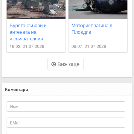
Бурята събори и
Моторист загина в
антената на
Пловдив
излъчвателния
комплекс на Сахат
16:02, 21.07.2026
09:07, 21.07.2026
тепе
Виж още
Коментари