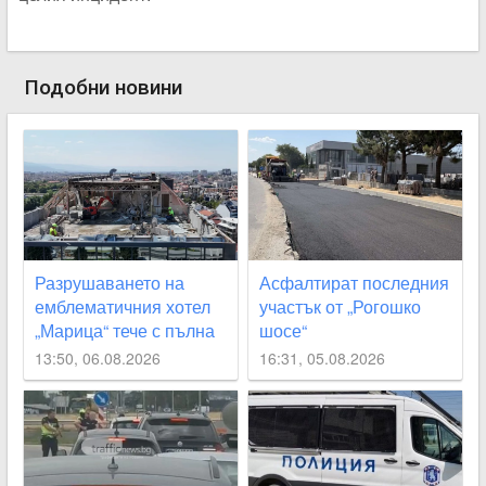
Подобни новини
Разрушаването на
Асфалтират последния
емблематичния хотел
участък от „Рогошко
„Марица“ тече с пълна
шосе“
сила
13:50, 06.08.2026
16:31, 05.08.2026