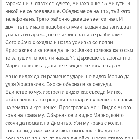
гаража ни. Слязох сс кучето, минаха още 15 минути и
никой не се появяваше. Обадихме се на 112, тъй като
телефона на Трето районно даваше зает сигнал. И
друг път е имало подобни случаи, водачи да запушват
улицата и гаража, но се извиняват и се разбираме.
Сега обаче с ехидна и нагла усмивка се появи
Христакиев и започна да пита: „Какво толкова като съм
те запушил, много ли чакаш?”. Държеше се арогантно.
Марио го попита дали не е видял, че това е гараж.
Аз не видях да си разменят удари, не видях Марио да
удря Христакиев. Бях се обърнала за секунди.
Единствено чух изстрел и видях как съседа Митко,
който беше на отсрещния тротоар и пушеше, се свлече
на земята и крещеше: „Простреляха ме!”. Видях много
кръв на крака му. Обърнах се и видях Марио, който
скочи да помага на Димитър. Уви му крака с колан.
Тогава видяхме, че и мъжът ми кърви. Обадих се
веднага на 112, за да викна линейка. После отидох при