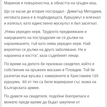
Маринов е повърхностна, в областта на гръден кош.
Що се касае до втория пострадал - Димитър Методиев,
неговата рана е в подбедрицата. Куршумът е влезнал
и излязъл, като единствено мускулът е бил засегнат.
„Няма увреден нерв. Трудното предвижване и
накуцването на пострадалия не се дължи на
нараняването, тъй като няма увреден нерв. Най-
вероятно се дължи на друго заболяване. Не е
наранена и костта”, каза съдебният лекар.
По време на делото бе призован свидетел, който е
собственик на оръжеен магазин в Пловдив. Той бе
разпитан във връзка с намерените в Христакиев 120
куршума. 60 от тях са били маркирани със знака на
Българската армия.
По думите на свидетеля, подобни боеприпаси е
можело преди време да бъдат закупени от