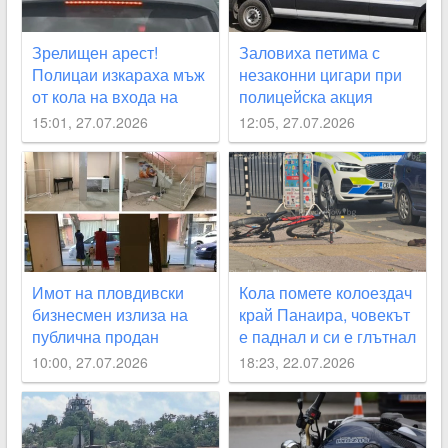
Зрелищен арест!
Заловиха петима с
Полицаи изкараха мъж
незаконни цигари при
от кола на входа на
полицейска акция
Пловдив
15:01, 27.07.2026
12:05, 27.07.2026
Имот на пловдивски
Кола помете колоездач
бизнесмен излиза на
край Панаира, човекът
публична продан
е паднал и си е глътнал
заради задължения
езика
10:00, 27.07.2026
18:23, 22.07.2026