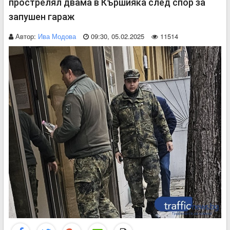
прострелял двама в Кършияка след спор за
запушен гараж
Автор:
Ива Модова
09:30, 05.02.2025
11514