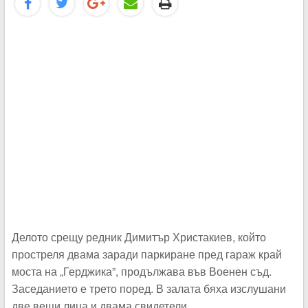
Делото срещу редник Димитър Христакиев, който
простреля двама заради паркиране пред гараж край
моста на „Герджика”, продължава във Военен съд.
Заседанието е трето поред. В залата бяха изслушани
две вещи лица и двама свидетели,