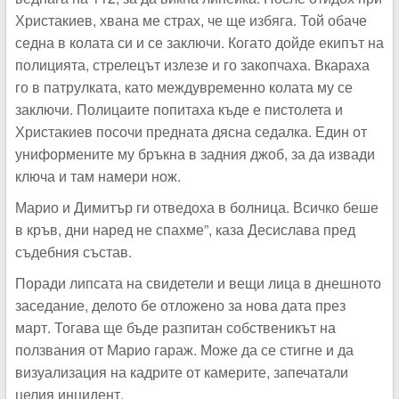
Христакиев, хвана ме страх, че ще избяга. Той обаче
седна в колата си и се заключи. Когато дойде екипът на
полицията, стрелецът излезе и го закопчаха. Вкараха
го в патрулката, като междувременно колата му се
заключи. Полицаите попитаха къде е пистолета и
Христакиев посочи предната дясна седалка. Един от
униформените му бръкна в задния джоб, за да извади
ключа и там намери нож.
Марио и Димитър ги отведоха в болница. Всичко беше
в кръв, дни наред не спахме”, каза Десислава пред
съдебния състав.
Поради липсата на свидетели и вещи лица в днешното
заседание, делото бе отложено за нова дата през
март. Тогава ще бъде разпитан собственикът на
ползвания от Марио гараж. Може да се стигне и да
визуализация на кадрите от камерите, запечатали
целия инцидент.