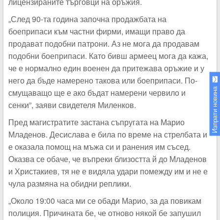
лицензираните търговци на оръжия.
„След 90-та година започна продажбата на
боеприпаси към частни фирми, имащи право да
продават подобни патрони. Аз не мога да продавам
подобни боеприпаси. Като бивш армеец мога да кажа,
че е нормално един военен да притежава оръжие и у
него да бъде намерено такова или боеприпаси. По-
Изпрати новина
смущаващо ще е ако бъдат намерени червило и
сенки”, заяви свидетеля Миленков.
Пред магистратите застана съпругата на Марио
Младенов. Десислава е била по време на стрелбата и
е оказала помощ на мъжа си и ранения им съсед.
Оказва се обаче, че въпреки близостта й до Младенов
и Христакиев, тя не е видяла удари помежду им и не е
чула размяна на обидни реплики.
„Около 19:00 часа ми се обади Марио, за да повикам
полиция. Причината бе, че отново някой бе запушил