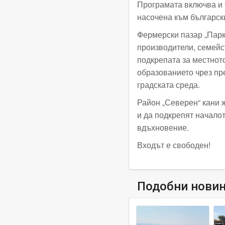
Програмата включва и 
насочена към българск
Фермерски пазар „Парк
производители, семейс
подкрепата за местнот
образованието чрез пр
градската среда.
Район „Северен“ кани ж
и да подкрепят началот
вдъхновение.
Входът е свободен!
Подобни нови