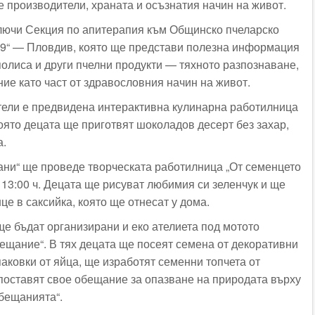
е производители, храната и осъзнатия начин на живот.
лючи Секция по апитерапия към Общинско пчеларско
99“ — Пловдив, която ще представи полезна информация
полиса и други пчелни продукти — тяхното разпознаване,
ие като част от здравословния начин на живот.
тели е предвидена интерактивна кулинарна работилница
която децата ще приготвят шоколадов десерт без захар,
а.
ни“ ще проведе творческата работилница „От семенцето
о 13:00 ч. Децата ще рисуват любимия си зеленчук и ще
е в саксийка, която ще отнесат у дома.
ще бъдат организирани и еко ателиета под мотото
бещание“. В тях децата ще посеят семена от декоративни
аковки от яйца, ще изработят семенни топчета от
поставят свое обещание за опазване на природата върху
бещанията“.