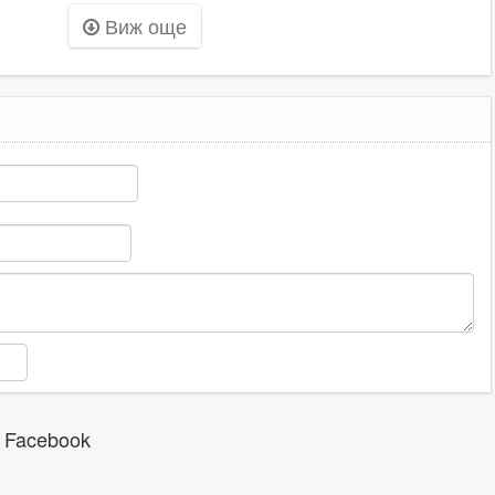
лътнал езика
Виж още
 Facebook