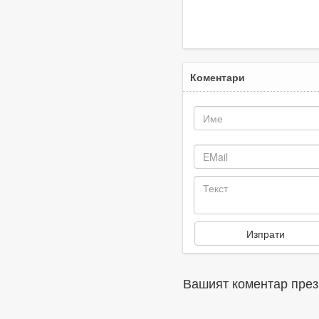
продан заради
г
задължения
Коментари
Вашият коментар през