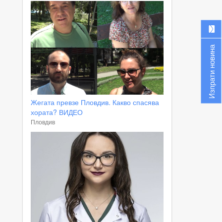
Изпрати новина
Жегата превзе Пловдив. Какво спасява
хората? ВИДЕО
Пловдив