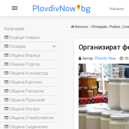
Начало
Начало
Пловдив
Район „Се
Категория
Водещи Новини
Организират ф
Пловдив
Община Марица
Автор:
Plovdiv Now
15
Община Родопи
Община Асеновград
Община Карлово
Община Раковски
Община Първомай
Община Хисаря
Община Стамболийски
Община Съединение