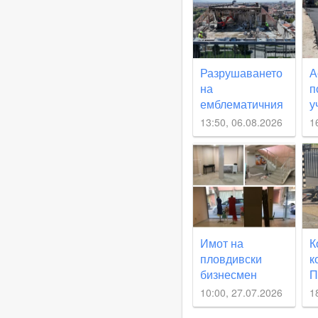
Разрушаването
А
на
п
емблематичния
у
хотел „Марица“
„
13:50, 06.08.2026
1
тече с пълна
сила
Имот на
К
пловдивски
к
бизнесмен
П
излиза на
ч
10:00, 27.07.2026
1
публична
п