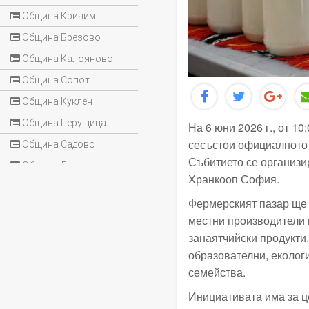
Община Кричим
Община Брезово
Община Калояново
Община Сопот
Община Куклен
Община Перущица
На 6 юни 2026 г., от 10
сесъстои официалното 
Община Садово
Събитието се организи
Община Лъки
Хранкооп София.
Фермерският пазар ще 
местни производители и
занаятчийски продукти
образователни, екологи
семейства.
Инициативата има за ц