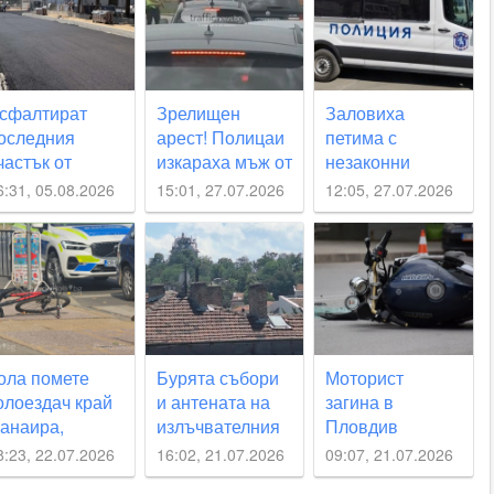
сфалтират
Зрелищен
Заловиха
оследния
арест! Полицаи
петима с
частък от
изкараха мъж от
незаконни
Рогошко шосе“
кола на входа
цигари при
6:31, 05.08.2026
15:01, 27.07.2026
12:05, 27.07.2026
на Пловдив
полицейска
акция
ола помете
Бурята събори
Моторист
олоездач край
и антената на
загина в
анаира,
излъчвателния
Пловдив
овекът е
комплекс на
8:23, 22.07.2026
16:02, 21.07.2026
09:07, 21.07.2026
аднал и си е
Сахат тепе