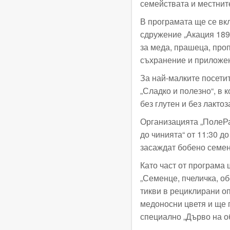
семействата и местнит
В програмата ще се вк
сдружение „Акация 18
за меда, прашеца, про
съхранение и приложен
За най-малките посети
„Сладко и полезно“, в 
без глутен и без лактоз
Организацията „ПолеРа
до чинията“ от 11:30 д
засаждат бобено семенц
Като част от програма 
„Семенце, пчеличка, о
тикви в рециклирани оп
медоносни цветя и ще 
специално „Дърво на о