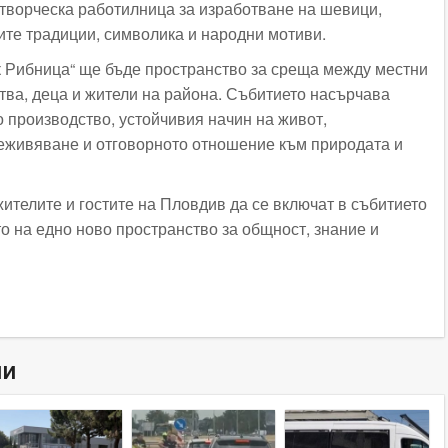
творческа работилница за изработване на шевици,
ите традиции, символика и народни мотиви.
 Рибница“ ще бъде пространство за среща между местни
тва, деца и жители на района. Събитието насърчава
о производство, устойчивия начин на живот,
еживяване и отговорното отношение към природата и
ителите и гостите на Пловдив да се включат в събитието
о на едно ново пространство за общност, знание и
ни