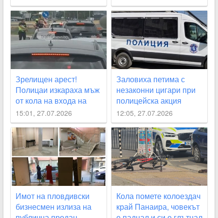
Зрелищен арест!
Заловиха петима с
Полицаи изкараха мъж
незаконни цигари при
от кола на входа на
полицейска акция
Пловдив
15:01, 27.07.2026
12:05, 27.07.2026
Имот на пловдивски
Кола помете колоездач
бизнесмен излиза на
край Панаира, човекът
публична продан
е паднал и си е глътнал