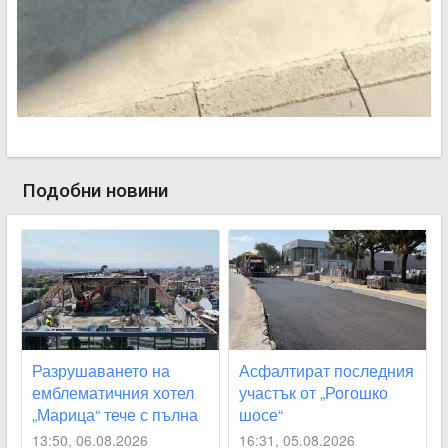
Подобни новини
Разрушаването на
Асфалтират последния
емблематичния хотел
участък от „Рогошко
„Марица“ тече с пълна
шосе“
сила
13:50, 06.08.2026
16:31, 05.08.2026