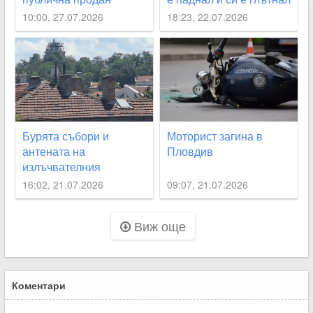
заради задължения
езика
10:00, 27.07.2026
18:23, 22.07.2026
Бурята събори и
Моторист загина в
антената на
Пловдив
излъчвателния
комплекс на Сахат
16:02, 21.07.2026
09:07, 21.07.2026
тепе
Виж още
Коментари