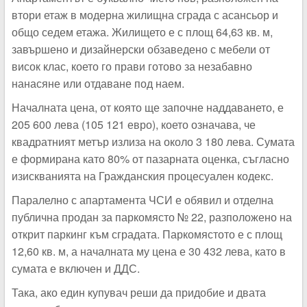
втори етаж в модерна жилищна сграда с асансьор и
общо седем етажа. Жилището е с площ 64,63 кв. м,
завършено и дизайнерски обзаведено с мебели от
висок клас, което го прави готово за незабавно
нанасяне или отдаване под наем.
Началната цена, от която ще започне наддаването, е
205 600 лева (105 121 евро), което означава, че
квадратният метър излиза на около 3 180 лева. Сумата
е формирана като 80% от пазарната оценка, съгласно
изискванията на Гражданския процесуален кодекс.
Паралелно с апартамента ЧСИ е обявил и отделна
публична продан за паркомясто № 22, разположено на
открит паркинг към сградата. Паркомястото е с площ
12,60 кв. м, а началната му цена е 30 432 лева, като в
сумата е включен и ДДС.
Така, ако един купувач реши да придобие и двата