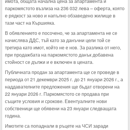
имота, общата начална цена за апартамента и
паркомястото възлиза на 236 032 лева – оферта, която
е рядкост за ново и напълно обзаведено жилище в
тази част на Кършияка.
В обявлението е посочено, че за апартамента не се
начислява ДДС, тъй като за данъчни цели той се
третира като имот, който не е нов. За разлика от него,
при продажбата на паркомястото данък добавена
стойност се дължи и е включен в цената.
Публичната продан за апартамента ще се проведе в
периода от 21 декември 2025 г. до 21 януари 2026 г., а
наддавателните предложения ще бъдат отворени на
22 януари 2026 г. Паркомястото се продава при
същите условия и срокове. Евентуалните нови
собственици ще обявени на 23 януари следващата
година.
Имотите са попаднали в ръцете на ЧСИ заради