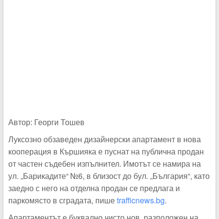
Автор: Георги Тошев
Луксозно обзаведен дизайнерски апартамент в нова
кооперация в Кършияка е пуснат на публична продан
от частен съдебен изпълнител. Имотът се намира на
ул. „Барикадите“ №6, в близост до бул. „България“, като
заедно с него на отделна продан се предлага и
паркомясто в сградата, пише
trafficnews.bg
.
Апартаментът е буквално чисто нов, разположен на