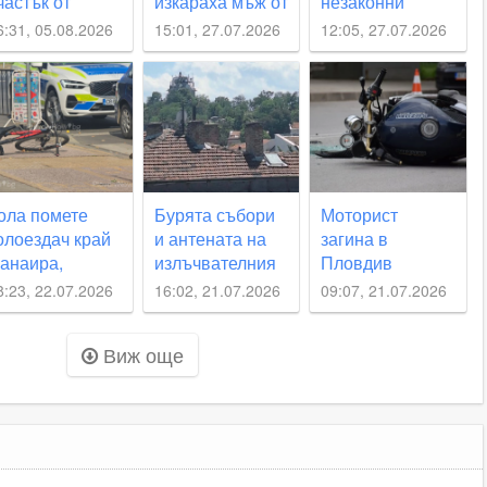
частък от
изкараха мъж от
незаконни
Рогошко шосе“
кола на входа
цигари при
6:31, 05.08.2026
15:01, 27.07.2026
12:05, 27.07.2026
на Пловдив
полицейска
акция
ола помете
Бурята събори
Моторист
олоездач край
и антената на
загина в
анаира,
излъчвателния
Пловдив
овекът е
комплекс на
8:23, 22.07.2026
16:02, 21.07.2026
09:07, 21.07.2026
аднал и си е
Сахат тепе
лътнал езика
Виж още