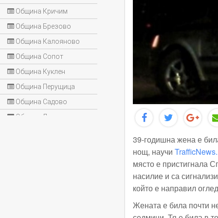
Община Кричим
Община Брезово
Община Калояново
Община Сопот
Община Куклен
Община Перущица
Община Садово
Община Лъки
39-годишна жена е бил
нощ, научи
TrafficNews
.
място е пристигнала С
насилие и са сигнализ
който е направил огле
Жената е била почти н
седмици. Тя е била в т