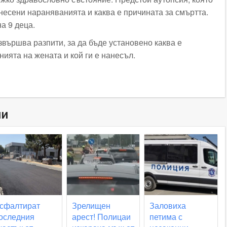
анесени нараняванията и каква е причината за смъртта.
на 9 деца.
вършва разпити, за да бъде установено каква е
нията на жената и кой ги е нанесъл.
ни
сфалтират
Зрелищен
Заловиха
оследния
арест! Полицаи
петима с