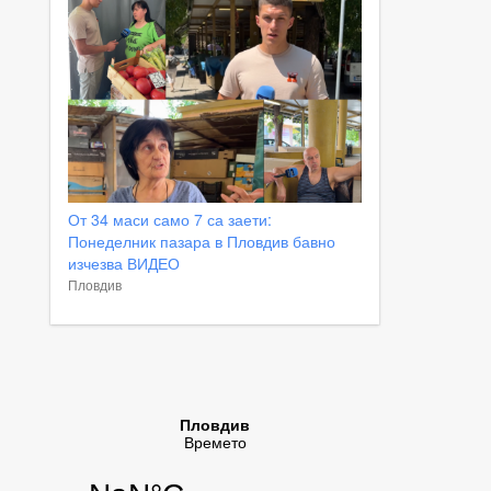
От 34 маси само 7 са заети:
Понеделник пазара в Пловдив бавно
изчезва ВИДЕО
Пловдив