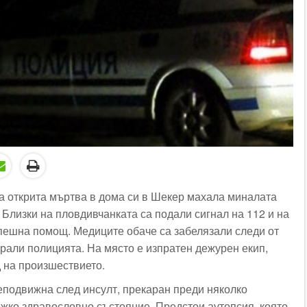
а открита мъртва в дома си в Шекер махала миналата
Близки на пловдивчанката са подали сигнал на 112 и на
пешна помощ. Медиците обаче са забелязали следи от
ирали полицията. На място е изпратен дежурен екип,
д на произшествието.
еподвижна след инсулт, прекаран преди няколко
ежко здравословно състояние. Предстои аутопсия, която