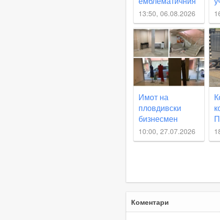
емблематичния
у
хотел „Марица“
„
13:50, 06.08.2026
1
тече с пълна
сила
Имот на
К
пловдивски
к
бизнесмен
П
излиза на
ч
10:00, 27.07.2026
1
публична
п
продан заради
г
задължения
Коментари