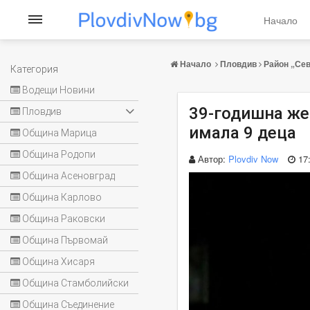
Начало
Начало
Пловдив
Район „Се
Категория
Водещи Новини
39-годишна же
Пловдив
имала 9 деца
Община Марица
Община Родопи
Автор:
Plovdiv Now
17
Община Асеновград
Община Карлово
Община Раковски
Община Първомай
Община Хисаря
Община Стамболийски
Община Съединение