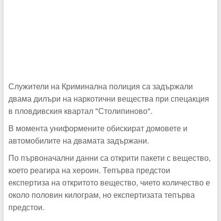
Служители на Криминална полиция са задържали
двама дилъри на наркотични вещества при спецакция
в пловдивския квартал "Столипиново".
В момента униформените обискират домовете и
автомобилите на двамата задържани.
По първоначални данни са открити пакети с вещество,
което реагира на хероин. Тепърва предстои
експертиза на откритото вещество, чието количество е
около половин килограм, но експертизата тепърва
предстои.