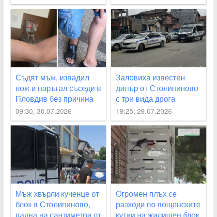
Съдят мъж, извадил
Заловиха известен
нож и наръгал съседи в
дилър от Столипиново
Пловдив без причина
с три вида дрога
09:30, 30.07.2026
19:25, 29.07.2026
Мъж хвърли кученце от
Огромен плъх се
блок в Столипиново,
разходи по пощенските
падна на сантиметри от
кутии на жилищен блок