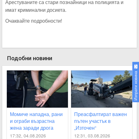
Арестуваните са стари познайници на полицията и
имат криминални досиета.
Очаквайте подробности!
Подобни новини
Изпрати новина
Момиче нападна, рани
Преасфалтират важен
и ограби възрастна
пътен участък в
жена заради дрога
„Източен“
17:32, 04.08.2026
12:31, 03.08.2026