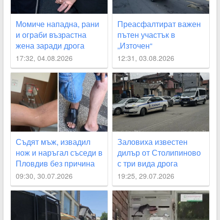
Момиче нападна, рани
Преасфалтират важен
и ограби възрастна
пътен участък в
жена заради дрога
„Източен“
17:32, 04.08.2026
12:31, 03.08.2026
Съдят мъж, извадил
Заловиха известен
нож и наръгал съседи в
дилър от Столипиново
Пловдив без причина
с три вида дрога
09:30, 30.07.2026
19:25, 29.07.2026