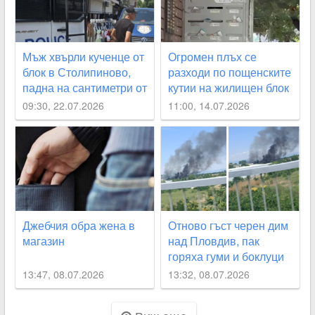
Мъж хвърли кученце от
Огромен плъх се
блок в Столипиново,
разходи по пощенските
падна на сантиметри от
кутии на жилищен блок
дете
в Пловдив ВИДЕО
09:30, 22.07.2026
11:00, 14.07.2026
Джебчия обра жена в
Отново гъст черен дим
магазин
над Пловдив, пак
горяха гуми и боклуци
13:47, 08.07.2026
13:32, 08.07.2026