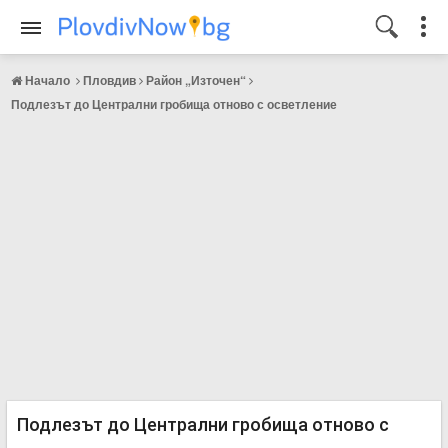
Начало
Пловдив
Район „Източен“
Подлезът до Централни гробища отново с осветление
Подлезът до Централни гробища отново с