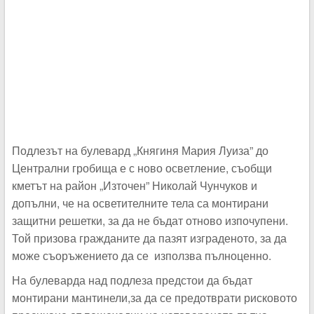
Подлезът на булевард „Княгиня Мария Луиза” до
Централни гробища е с ново осветление, съобщи
кметът на район „Източен” Николай Чунчуков и
допълни, че на осветителните тела са монтирани
защитни решетки, за да не бъдат отново изпочупени.
Той призова гражданите да пазят изграденото, за да
може съоръжението да се използва пълноценно.
На булеварда над подлеза предстои да бъдат
монтирани мантинели,за да се предотврати рисковото