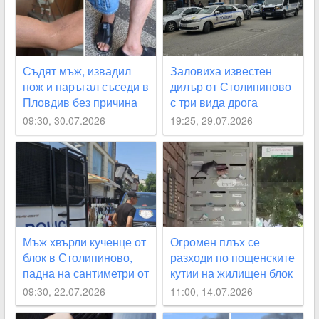
Съдят мъж, извадил
Заловиха известен
нож и наръгал съседи в
дилър от Столипиново
Пловдив без причина
с три вида дрога
09:30, 30.07.2026
19:25, 29.07.2026
Мъж хвърли кученце от
Огромен плъх се
блок в Столипиново,
разходи по пощенските
падна на сантиметри от
кутии на жилищен блок
дете
в Пловдив ВИДЕО
09:30, 22.07.2026
11:00, 14.07.2026