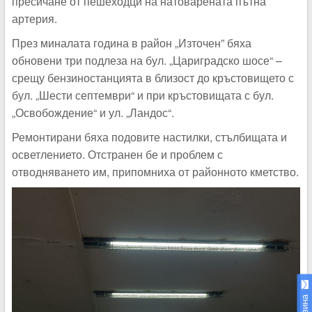
пресичане от пешеходци на натоварената пътна
артерия.
През миналата година в район „Източен” бяха
обновени три подлеза на бул. „Цариградско шосе“ –
срещу бензиностанцията в близост до кръстовището с
бул. „Шести септември“ и при кръстовищата с бул.
„Освобождение“ и ул. „Ландос“.
Ремонтирани бяха подовите настилки, стълбищата и
осветлението. Отстранен бе и проблем с
отводняването им, припомниха от районното кметство.