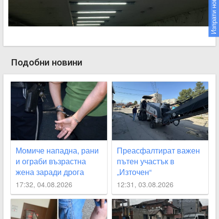
Изпрати новина
Подобни новини
Момиче нападна, рани
Преасфалтират важен
и ограби възрастна
пътен участък в
жена заради дрога
„Източен“
17:32, 04.08.2026
12:31, 03.08.2026