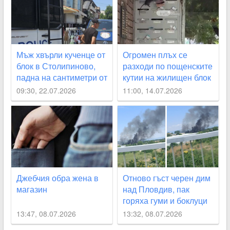
Мъж хвърли кученце от
Огромен плъх се
блок в Столипиново,
разходи по пощенските
падна на сантиметри от
кутии на жилищен блок
дете
в Пловдив ВИДЕО
09:30, 22.07.2026
11:00, 14.07.2026
Джебчия обра жена в
Отново гъст черен дим
магазин
над Пловдив, пак
горяха гуми и боклуци
13:47, 08.07.2026
13:32, 08.07.2026