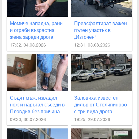
Момиче нападна, рани
Преасфалтират важен
и ограби възрастна
пътен участък в
жена заради дрога
„Източен“
17:32, 04.08.2026
12:31, 03.08.2026
Съдят мъж, извадил
Заловиха известен
нож и наръгал съседи в
дилър от Столипиново
Пловдив без причина
с три вида дрога
09:30, 30.07.2026
19:25, 29.07.2026