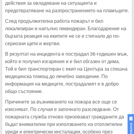
действия за овладяване на ситуацията и
предотвратяване на разпространението на пламъците.
След продължителна работа пожарът е бил
локализиран и напълно ликвидиран. Благодарение на
бързата реакция на екипите не се е стигнало до по-
сериозни щети и жертви.
В резултат на инцидента е пострадал 36-годишен мъж,
който е получил изгаряния и е бил обгазен от дима.
Той е бил транспортиран с екип на Центъра за спешна
медицинска помощ до лечебно заведение. По
информация на медиците, пострадалият е в добро
общо състояние.
Причините за възникването на пожара все още се
изясняват. По случая е започнато разследване. От
пожарната служба отново призовават гражданите да
бъдат внимателни при използването на отоплителни
уреди и електрически инсталации, особено през