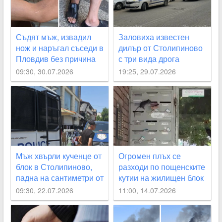
Съдят мъж, извадил
Заловиха известен
нож и наръгал съседи в
дилър от Столипиново
Пловдив без причина
с три вида дрога
09:30, 30.07.2026
19:25, 29.07.2026
Мъж хвърли кученце от
Огромен плъх се
блок в Столипиново,
разходи по пощенските
падна на сантиметри от
кутии на жилищен блок
дете
в Пловдив ВИДЕО
09:30, 22.07.2026
11:00, 14.07.2026