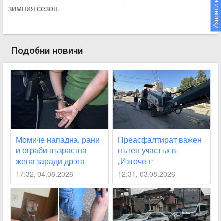
Изпрати новина
зимния сезон.
Подобни новини
Момиче нападна, рани
Преасфалтират важен
и ограби възрастна
пътен участък в
жена заради дрога
„Източен“
17:32, 04.08.2026
12:31, 03.08.2026