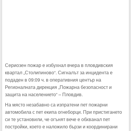
Сериозен пожар е избухнал вчера в пловдивския
квартал „Столипиново“. Сигналът за инцидента е
подаден в 09:09 ч. в оперативния център на
Регионалната дирекция „Пожарна безопасност и
защита на населението“ – Пловдив.
На място незабавно са изпратени пет пожарни
автомобила с пет екипа огнеборци. При пристигането
си те установили, че огънят вече е обхванал пет
постройки, което е наложило бързи и координирани