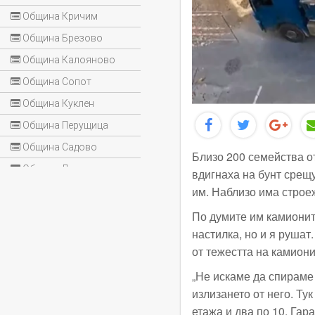
Община Кричим
Община Брезово
Община Калояново
Община Сопот
Община Куклен
Община Перущица
Община Садово
Близо 200 семейства о
Община Лъки
вдигнаха на бунт срещ
им. Наблизо има строе
По думите им камионите
настилка, но и я рушат
от тежестта на камиони
„Не искаме да спираме 
излизането от него. Тук
етажа и два по 10. Гар