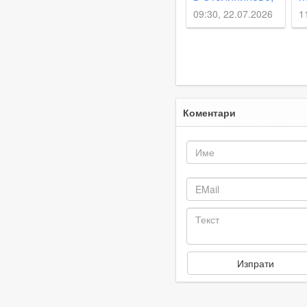
падна на
к
09:30, 22.07.2026
1
сантиметри от
ж
дете
П
В
Коментари