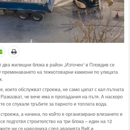
т два жилищни блока в район „Източен“ в Пловдив се
у преминаването на тежкотоварни камиони по улицата
ж.
, които обслужват строежа, не само цапат с кал пътната
. Разказват, че вече има и пропадания на пътя. А наскоро
те се спукали тръбите за парното и топлата вода.
строежа, а начина, по който е организирано влизането и
 се подготвя строителство на три блока – един на 12
ажите ни се наводниха след аварията ВиК и