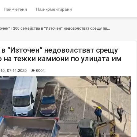
Най-четени
Най-коментирани
очен“
200 семейства в “Източен“ недоволстват срещу пр...
 в “Източен“ недоволстват срещу
 на тежки камиони по улицата им
:15, 07.11.2025
6004