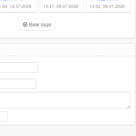
утии на
горяха гуми и
1:00, 14.07.2026
13:47, 08.07.2026
13:32, 08.07.2026
илищен блок в
боклуци
ловдив
Виж още
ИДЕО