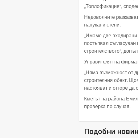
„Топлофикация“, сподел
Недоволните разказват
напукани стени.
„Имаме две входирани 
постъпвал съгласуван 
строителството“, допъл
Управителят на фирмат
„Няма възможност от д
строителния обект. Щом
настояват и отгоре да 
Кметът на района Емил
проверка по случая.
Подобни нови