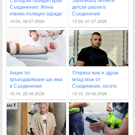
Съседски скандал край
Започнаха летните
Съединение: Жена
детски школи в
извика полиция заради
Съединение
силна музика, после я
10:00, 09.07.2026
13:50, 07.07.2026
заплашиха с палеж
Акция по
Откриха жив и здрав
кръводаряване ще има
млад мъж от
в Съединение
Съединение, когото
родителите му
16:10, 29.06.2026
13:16, 29.06.2026
издирваха