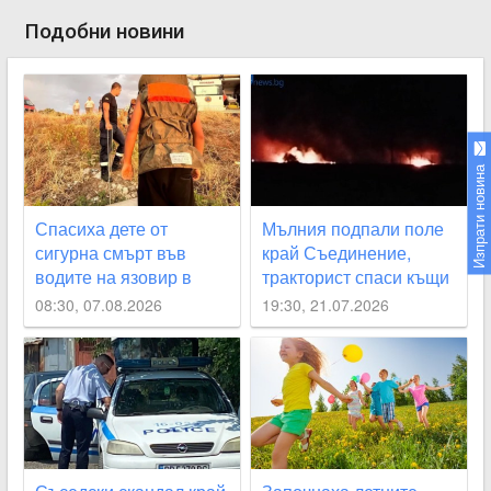
Подобни новини
Изпрати новина
Спасиха дете от
Мълния подпали поле
сигурна смърт във
край Съединение,
водите на язовир в
тракторист спаси къщи
Пловдивско
и бензиностанция от
08:30, 07.08.2026
19:30, 21.07.2026
огнен ад ВИДЕО