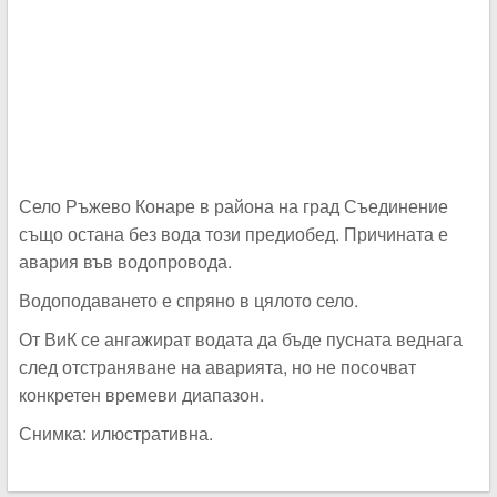
Село Ръжево Конаре в района на град Съединение
също остана без вода този предиобед. Причината е
авария във водопровода.
Водоподаването е спряно в цялото село.
От ВиК се ангажират водата да бъде пусната веднага
след отстраняване на аварията, но не посочват
конкретен времеви диапазон.
Снимка: илюстративна.