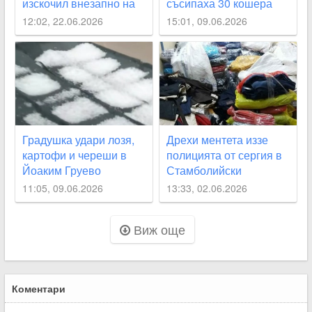
изскочил внезапно на
съсипаха 30 кошера
пътя
12:02, 22.06.2026
15:01, 09.06.2026
Градушка удари лозя,
Дрехи ментета иззе
картофи и череши в
полицията от сергия в
Йоаким Груево
Стамболийски
11:05, 09.06.2026
13:33, 02.06.2026
Виж още
Коментари