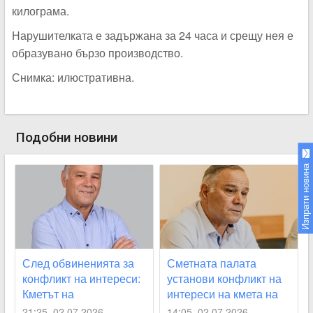
килограма.
Нарушителката е задържана за 24 часа и срещу нея е
образувано бързо производство.
Снимка: илюстративна.
Подобни новини
Изпрати новина
След обвиненията за
Сметната палата
конфликт на интереси:
установи конфликт на
Кметът на
интереси на кмета на
Стамболийски с първа
Стамболийски
21:25, 02.07.2026
14:05, 02.07.2026