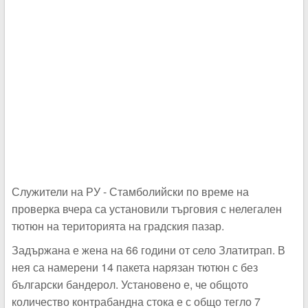
Служители на РУ - Стамболийски по време на
проверка вчера са установили търговия с нелегален
тютюн на територията на градския пазар.
Задържана е жена на 66 години от село Златитрап. В
нея са намерени 14 пакета нарязан тютюн с без
български бандерол. Установено е, че общото
количество контрабандна стока е с общо тегло 7