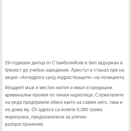
29-годишен дилър от Стамболийски е бил задържан в
близост до учебно заведение. Арестът е станал при на
акция «Антидрога сред подрастващите» на полицията.
Младият мъж е местен жител и имал и предишни
криминални прояви по линия наркотици. Служителите
на реда предприели обиск както на самия него, така и
на дома му. От адреса са иззели 0,380 грама
марихуана, предназначена за улично
разпространение.