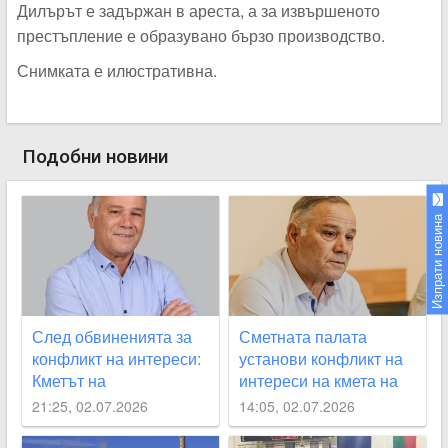
Дилърът е задържан в ареста, а за извършеното
престъпление е образувано бързо производство.
Снимката е илюстративна.
Подобни новини
Изпрати новина
След обвиненията за
Сметната палата
конфликт на интереси:
установи конфликт на
Кметът на
интереси на кмета на
Стамболийски с първа
Стамболийски
21:25, 02.07.2026
14:05, 02.07.2026
позиция