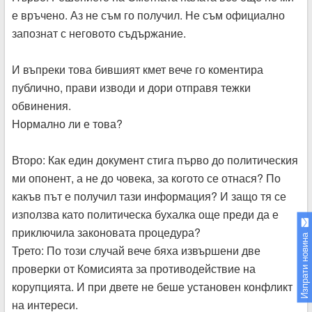
е връчено. Аз не съм го получил. Не съм официално
запознат с неговото съдържание.
И въпреки това бившият кмет вече го коментира
публично, прави изводи и дори отправя тежки
обвинения.
Нормално ли е това?
Второ: Как един документ стига първо до политическия
ми опонент, а не до човека, за когото се отнася? По
какъв път е получил тази информация? И защо тя се
използва като политическа бухалка още преди да е
приключила законовата процедура?
Изпрати новина
Трето: По този случай вече бяха извършени две
проверки от Комисията за противодействие на
корупцията. И при двете не беше установен конфликт
на интереси.