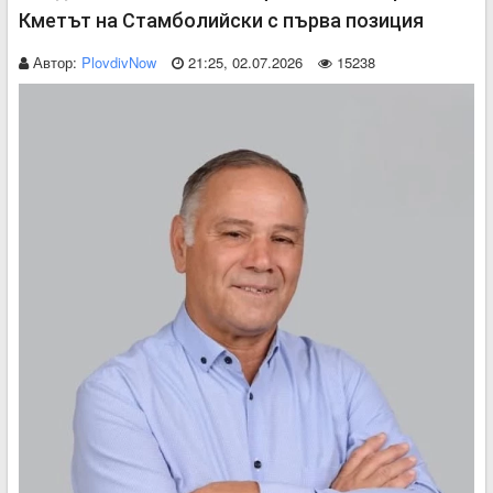
Кметът на Стамболийски с първа позиция
Автор:
PlovdivNow
21:25, 02.07.2026
15238