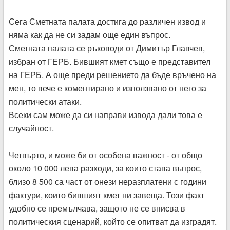
Сега Сметната палата достига до различен извод и
няма как да не си задам още един въпрос.
Сметната палата се ръководи от Димитър Главчев,
избран от ГЕРБ. Бившият кмет също е представител
на ГЕРБ. А още преди решението да бъде връчено на
мен, то вече е коментирано и използвано от него за
политически атаки.
Всеки сам може да си направи извода дали това е
случайност.
Четвърто, и може би от особена важност - от общо
около 10 000 лева разходи, за които става въпрос,
близо 8 500 са част от онези неразплатени с години
фактури, които бившият кмет ни завеща. Този факт
удобно се премълчава, защото не се вписва в
политическия сценарий, който се опитват да изградят.