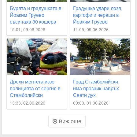
Бурята и градушката в
Градушка удари лозя,
Йоаким Груево
картофи и череши в
съсипаха 30 кошера
Йоаким Груево
15:01, 09.06.2026
11:05, 09.06.2026
Дрехи ментета иззе
Град Стамболийски
полицията от сергия в
има празник навръх
Стамболийски
Свети дух
13:33, 02.06.2026
09:00, 01.06.2026
Виж още