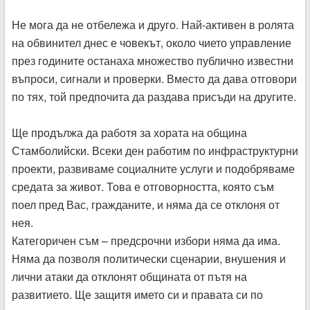
Не мога да не отбележа и друго. Най-активен в ролята
на обвинител днес е човекът, около чието управление
през годините останаха множество публично известни
въпроси, сигнали и проверки. Вместо да дава отговори
по тях, той предпочита да раздава присъди на другите.
Ще продължа да работя за хората на община
Стамболийски. Всеки ден работим по инфраструктурни
проекти, развиваме социалните услуги и подобряваме
средата за живот. Това е отговорността, която съм
поел пред Вас, гражданите, и няма да се отклоня от
нея.
Категоричен съм – предсрочни избори няма да има.
Няма да позволя политически сценарии, внушения и
лични атаки да отклонят общината от пътя на
развитието. Ще защитя името си и правата си по