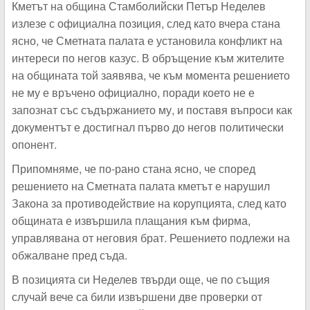
Кметът на община Стамболийски Петър Неделев
излезе с официална позиция, след като вчера стана
ясно, че Сметната палата е установила конфликт на
интереси по негов казус. В обръщение към жителите
на общината той заявява, че към момента решението
не му е връчено официално, поради което не е
запознат със съдържанието му, и поставя въпроси как
документът е достигнал първо до негов политически
опонент.
Припомняме, че по-рано стана ясно, че според
решението на Сметната палата кметът е нарушил
Закона за противодействие на корупцията, след като
общината е извършила плащания към фирма,
управлявана от неговия брат. Решението подлежи на
обжалване пред съда.
В позицията си Неделев твърди още, че по същия
случай вече са били извършени две проверки от