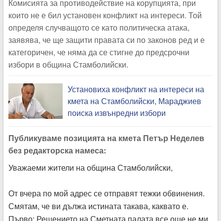
Комисията за противодействие на корупцията, при
които не е бил установен конфликт на интереси. Той
определя случващото се като политическа атака,
заявява, че ще защити правата си по законов ред и е
категоричен, че няма да се стигне до предсрочни
избори в община Стамболийски.
Установиха конфликт на интереси на
кмета на Стамболийски, Мараджиев
поиска извънредни избори
Публикуваме позицията на кмета Петър Неделев
без редакторска намеса:
Уважаеми жители на община Стамболийски,
От вчера по мой адрес се отправят тежки обвинения.
Смятам, че ви дължа истината такава, каквато е.
Първо: Решението на Сметната палата все още не ми