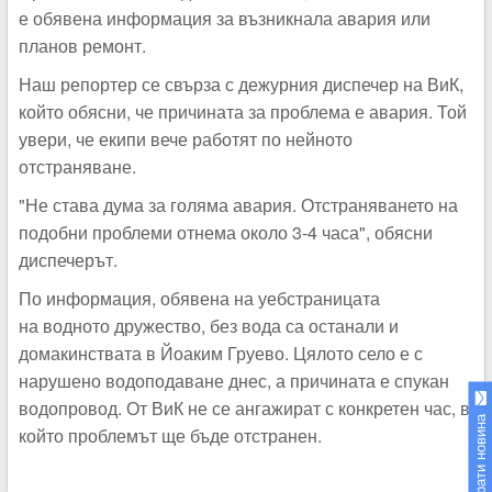
е обявена информация за възникнала авария или
планов ремонт.
Наш репортер се свърза с дежурния диспечер на ВиК,
който обясни, че причината за проблема е авария. Той
увери, че екипи вече работят по нейното
отстраняване.
"Не става дума за голяма авария. Отстраняването на
подобни проблеми отнема около 3-4 часа", обясни
диспечерът.
По информация, обявена на уебстраницата
на водното дружество, без вода са останали и
домакинствата в Йоаким Груево. Цялото село е с
нарушено водоподаване днес, а причината е спукан
водопровод. От ВиК не се ангажират с конкретен час, в
Изпрати новина
който проблемът ще бъде отстранен.