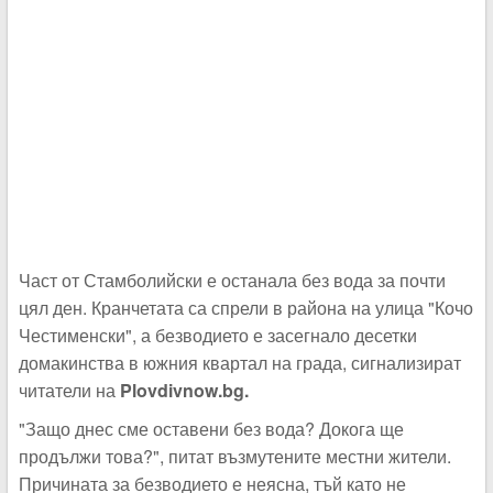
Част от Стамболийски е останала без вода за почти
цял ден. Кранчетата са спрели в района на улица "Кочо
Честименски", а безводието е засегнало десетки
домакинства в южния квартал на града, сигнализират
читатели на
Plovdivnow.bg.
"Защо днес сме оставени без вода? Докога ще
продължи това?", питат възмутените местни жители.
Причината за безводието е неясна, тъй като не