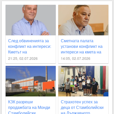
След обвиненията за
Сметната палата
конфликт на интереси:
установи конфликт на
Кметът на
интереси на кмета на
Стамболийски с първа
Стамболийски
21:25, 02.07.2026
14:05, 02.07.2026
позиция
КЗК разреши
Страхотен успех за
продажбата на Монди
деца от Стамболийски
Стамболийски,
на Държавното