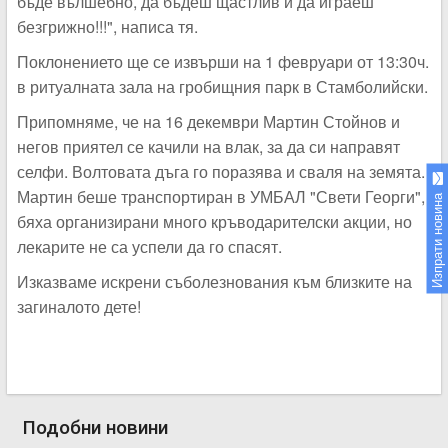
бъде вълшебно, да бъдеш щастлив и да играеш
безгрижно!!!
", написа тя.
Поклонението ще се извърши на 1 февруари от 13:30ч.
в ритуалната зала на гробищния парк в Стамболийски.
Припомняме, че на 16 декември Мартин Стойнов и
негов приятел се качили на влак, за да си направят
селфи. Волтовата дъга го поразява и сваля на земята.
Мартин беше транспортиран в УМБАЛ "Свети Георги",
Изпрати новина
бяха организирани много кръводарителски акции, но
лекарите не са успели да го спасят.
Изказваме искрени съболезнования към близките на
загиналото дете!
Подобни новини