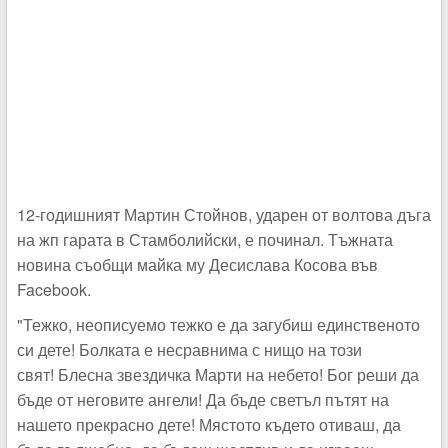
12-годишният Мартин Стойнов, ударен от волтова дъга
на жп гарата в Стамболийски, е починал. Тъжната
новина съобщи майка му Десислава Косова във
Facebook.
"Тежко, неописуемо тежко е да загубиш единственото
си дете! Болката е несравнима с нищо на този
свят! Блесна звездичка Марти на небето! Бог реши да
бъде от неговите ангели! Да бъде светъл пътят на
нашето прекрасно дете! Мястото където отиваш, да