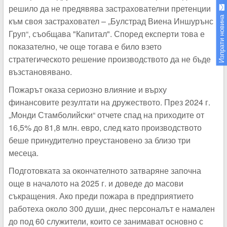
решило да не предявява застрахователни претенции
Изпрати новина
към своя застраховател – „Булстрад Виена Иншурънс
Груп“, съобщава "Капитал". Според експерти това е
показателно, че още тогава е било взето
стратегическото решение производството да не бъде
възстановявано.
Пожарът оказа сериозно влияние и върху
финансовите резултати на дружеството. През 2024 г.
„Монди Стамболийски“ отчете спад на приходите от
16,5% до 81,8 млн. евро, след като производството
беше принудително преустановено за близо три
месеца.
Подготовката за окончателното затваряне започна
още в началото на 2025 г. и доведе до масови
съкращения. Ако преди пожара в предприятието
работеха около 300 души, днес персоналът е намален
до под 60 служители, които се занимават основно с