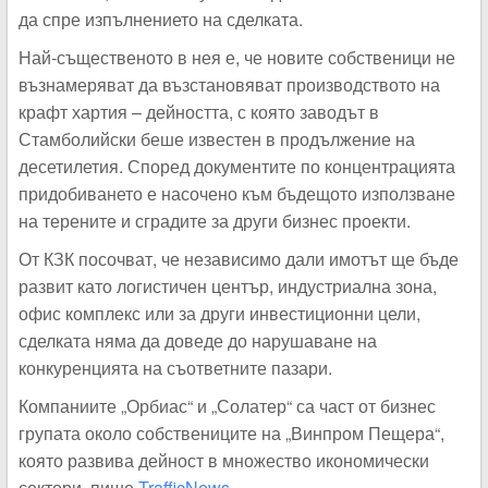
да спре изпълнението на сделката.
Най-същественото в нея е, че новите собственици не
възнамеряват да възстановяват производството на
крафт хартия – дейността, с която заводът в
Стамболийски беше известен в продължение на
десетилетия. Според документите по концентрацията
придобиването е насочено към бъдещото използване
на терените и сградите за други бизнес проекти.
От КЗК посочват, че независимо дали имотът ще бъде
развит като логистичен център, индустриална зона,
офис комплекс или за други инвестиционни цели,
сделката няма да доведе до нарушаване на
конкуренцията на съответните пазари.
Компаниите „Орбиас“ и „Солатер“ са част от бизнес
групата около собствениците на „Винпром Пещера“,
която развива дейност в множество икономически
сектори, пише
TrafficNews
.