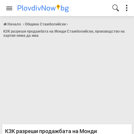
Начало
Община Стамболийски
КЗК разреши продажбата на Монди Стамболийски, производство на
хартия няма да има
КЗК разреши продажбата на Монди