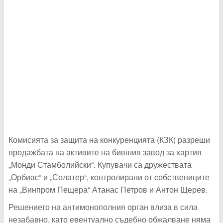
Комисията за защита на конкуренцията (КЗК) разреши
продажбата на активите на бившия завод за хартия
„Монди Стамболийски“. Купувачи са дружествата
„Орбиас“ и „Солатер“, контролирани от собствениците
на „Винпром Пещера“ Атанас Петров и Антон Щерев.
Решението на антимонополния орган влиза в сила
незабавно, като евентуално съдебно обжалване няма