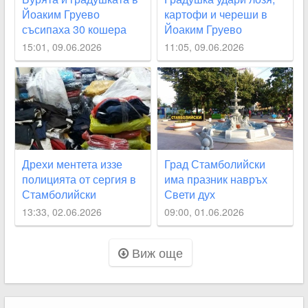
Йоаким Груево
картофи и череши в
съсипаха 30 кошера
Йоаким Груево
15:01, 09.06.2026
11:05, 09.06.2026
Дрехи ментета иззе
Град Стамболийски
полицията от сергия в
има празник навръх
Стамболийски
Свети дух
13:33, 02.06.2026
09:00, 01.06.2026
Виж още