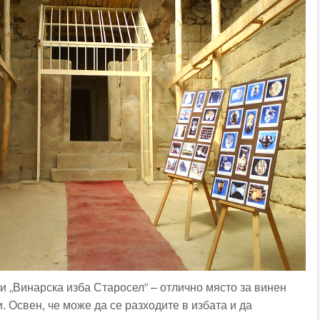
и „Винарска изба Старосел” – отлично място за винен
и. Освен, че може да се разходите в избата и да