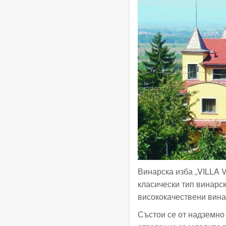
Винарска изба „VILLA V
класически тип винарск
висококачествени вина
Състои се от надземно