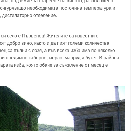
вина, подземие за стареене на виното, разположено
осигуряващо необходимата постоянна температура и
 дистилаторно отделение.
 си село е Първенец! Жителите са известни с
ят добро вино, както и да пият големи количества.
ц са пълни с лозя, а във всяка изба има по няколко
ви предимно каберне, мерло, мавруд и букет. В района
арата изба, която обаче за съжаление от месец е