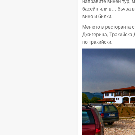
направите винен тур, 
басейн или в… бъчва ви
вино и билки.
Менюто в ресторанта с
Джигерица, Тракийска 
по тракийски.