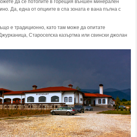
можете да се потопите в горещия външен минерален
но. Да, една от опциите в спа зоната е вана пълна с
ъщо е традиционно, като там може да опитате
Джурканица, Староселска казъртма или свински джолан