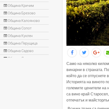
Община Кричим
Община Брезово
Община Калояново
Община Сопот
Община Куклен
Община Перущица
Община Садово
Община Лъки
Само на няколко килом
винарни в страната. П
който да се отпуснете 
Историята на виното по
големите ценители на 
са вино край Старосел,
отпечатък и майсторлък
„Всички траки са пияни