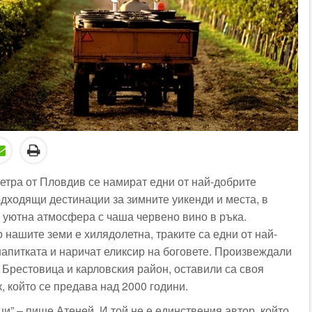
етра от Пловдив се намират едни от най-добрите
одходящи дестинации за зимните уикенди и места, в
в уютна атмосфера с чаша червено вино в ръка.
 нашите земи е хилядолетна, траките са едни от най-
напитката и наричат еликсир на боговете. Произвеждали
 Брестовица и карловския район, оставили са своя
, който се предава над 2000 години.
ци” – пише Атеней. И той не е единствения автор, който