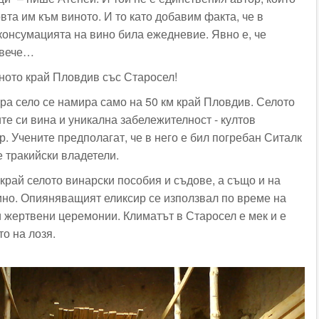
вта им към виното. И то като добавим факта, че в
консумацията на вино била ежедневие. Явно е, че
овече…
ното край Пловдив със Старосел!
ра село се намира само на 50 км край Пловдив. Селото
те си вина и уникална забележителност - култов
Хр. Учените предполагат, че в него е бил погребан Ситалк
 тракийски владетели.
край селото винарски пособия и съдове, а също и на
ино. Опияняващият еликсир се използвал по време на
и жертвени церемонии. Климатът в Старосел е мек и е
о на лозя.