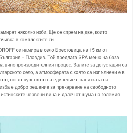
амират няколко изби. Ще се спрем на две, които
очивка в комплексите си.
ROFF сe намира в село Брестовица на 15 км от
 България – Пловдив. Той предлага SPA меню на база
на винопроизводителния процес. Залите за дегустации са
лгарското село, а атмосферата с която са изпълнени е в
ното, носят чувството на единение с напитката на
 изба е добро решение за прекарване на свободното
 истинските червени вина и далеч от шума на големия