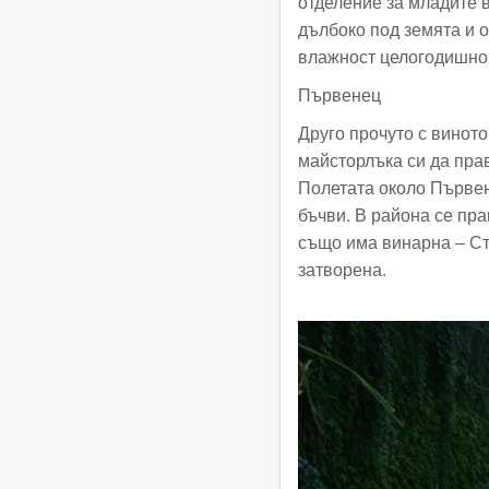
отделение за младите 
дълбоко под земята и 
влажност целогодишно,
Първенец
Друго прочуто с виното
майсторлъка си да прав
Полетата около Първене
бъчви. В района се пра
също има винарна – Ст
затворена.