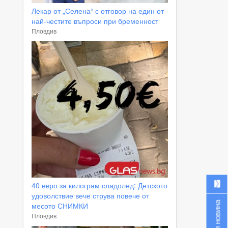
Лекар от „Селена“ с отговор на един от
най-честите въпроси при бременност
Пловдив
40 евро за килограм сладолед: Детското
удоволствие вече струва повече от
Изпрати новина
месото СНИМКИ
Пловдив