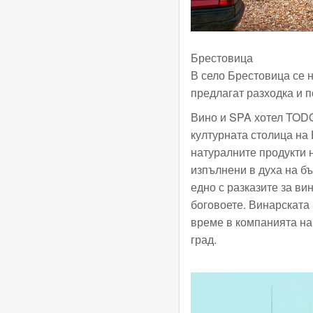
Брестовица
В село Брестовица се н
предлагат разходка и п
Вино и SPA хотел TODO
културната столица на
натуралните продукти 
изпълнени в духа на бъ
едно с разказите за ви
боговоете. Винарската
време в компанията на
град.