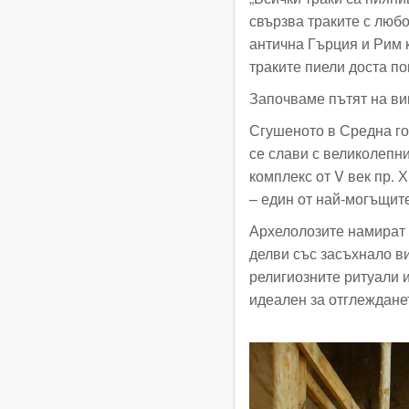
свързва траките с любо
антична Гърция и Рим 
траките пиели доста п
Започваме пътят на ви
Сгушеното в Средна го
се слави с великолепни
комплекс от V век пр. 
– един от най-могъщите
Архелолозите намират 
делви със засъхнало в
религиозните ритуали 
идеален за отглежданет