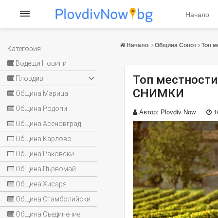
Начало
Начало
Община Сопот
Топ м
Категория
Водещи Новини
Топ местности
Пловдив
СНИМКИ
Община Марица
Община Родопи
Автор:
Plovdiv Now
1
Община Асеновград
Община Карлово
Община Раковски
Община Първомай
Община Хисаря
Община Стамболийски
Община Съединение