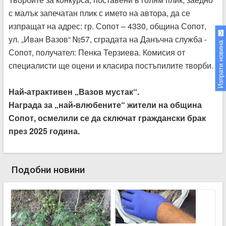
с малък запечатан плик с името на автора, да се
изпращат на адрес: гр. Сопот – 4330, община Сопот,
ул. „Иван Вазов“ №57, сградата на Данъчна служба -
Изпрати новина
Сопот, получател: Пенка Терзиева. Комисия от
специалисти ще оцени и класира постъпилите творби.
Най-атрактивен „Вазов мустак“.
Награда за „най-влюбените“ жители на община
Сопот, осмелили се да сключат граждански брак
през 2025 година.
Подобни новини