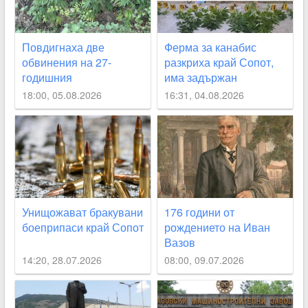
Повдигнаха две
Ферма за канабис
обвинения на 27-
разкриха край Сопот,
годишния
има задържан
наркофермер, бягал от
18:00, 05.08.2026
16:31, 04.08.2026
полицията край Сопот
Унищожават бракувани
176 години от
боеприпаси край Сопот
рождението на Иван
Вазов
14:20, 28.07.2026
08:00, 09.07.2026