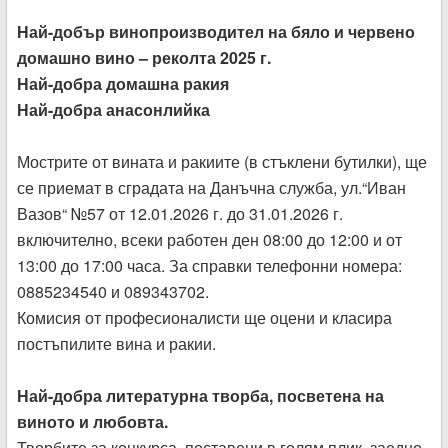
Най-добър винопроизводител на бяло и червено
домашно вино – реколта 2025 г.
Най-добра домашна ракия
Най-добра анасонлийка
Мострите от вината и ракиите (в стъклени бутилки), ще
се приемат в сградата на Данъчна служба, ул.“Иван
Вазов“ №57 от 12.01.2026 г. до 31.01.2026 г.
включително, всеки работен ден 08:00 до 12:00 и от
13:00 до 17:00 часа. За справки телефонни номера:
0885234540 и 089343702.
Комисия от професионалисти ще оцени и класира
постъпилите вина и ракии.
Най-добра литературна творба, посветена на
виното и любовта.
Творбите за конкурса, поставени в голям плик, заедно