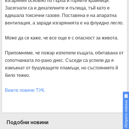
изгаряния основно по гърба и горните крайници.
Засегнати са и дихателните и пътища, тъй като е
вдишала токсични газове. Поставена е на апаратна
вентилация, а заради изгарянията е на флуидно легло.
Може да се каже, че все още е с опасност за живота.
Припомняме, че пожар изпепели къщата, обитавана от
сопотчанката по-рано днес. Съседи са успели да я
измъкнат от бушуващите пламъци, но състоянието й
било тежко.
Вижте повече ТУК.
Изпрати новина
Подобни новини