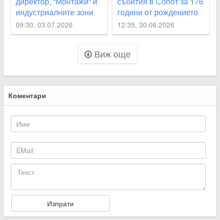
директор, “Монтажи“ и
събития в Сопот за 176
индустриалните зони
години от рождението
със сменени шефове
на Иван Вазов
09:30, 03.07.2026
12:35, 30.06.2026
Виж още
Коментари