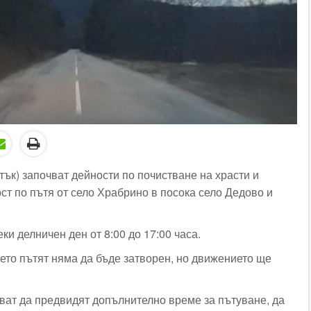
тък) започват дейности по почистване на храсти и
ст по пътя от село Храбрино в посока село Дедово и
ки делничен ден от 8:00 до 17:00 часа.
ето пътят няма да бъде затворен, но движението ще
ат да предвидят допълнително време за пътуване, да