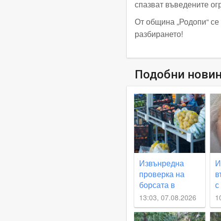
спазват въведените ог
От община „Родопи“ се
разбирането!
Подобни нови
Извънредна
И
проверка на
в
борсата в
с
Първенец,
З
13:03, 07.08.2026
1
взимат проби за
наличие на