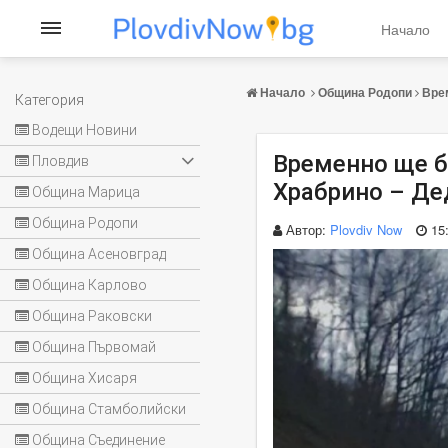
Начало
Начало
Община Родопи
Вре
Категория
Водещи Новини
Временно ще б
Пловдив
Храбрино – Де
Община Марица
Община Родопи
Автор:
Plovdiv Now
15
Община Асеновград
Община Карлово
Община Раковски
Община Първомай
Община Хисаря
Община Стамболийски
Община Съединение