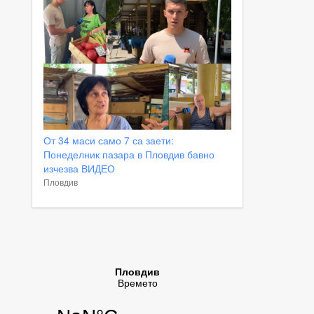
От 34 маси само 7 са заети:
Понеделник пазара в Пловдив бавно
изчезва ВИДЕО
Пловдив