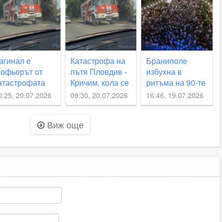
бактериите след
Крумово
новите проби
агинал е
Катастрофа на
Браниполе
офьорът от
пътя Пловдив -
избухна в
атастрофата
Кричим, кола се
ритъма на 90-те
а пътя
озова в
- еуфория,
0:25, 20.07.2026
09:30, 20.07.2026
16:46, 19.07.2026
ловдив -
канавката
музика и хиляди
ричим
сърца в един
Виж още
ритъм