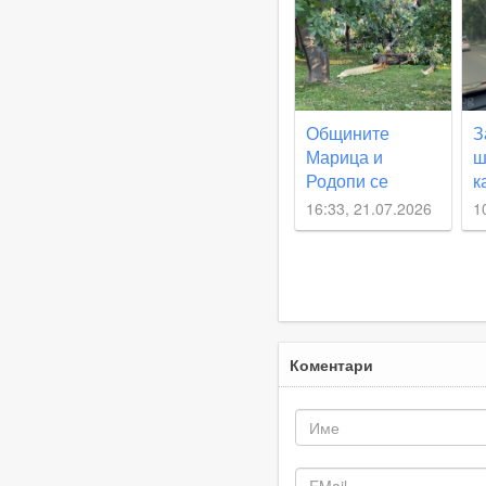
пестициди
Общините
З
Марица и
ш
Родопи се
к
разминаха с
н
16:33, 21.07.2026
1
минимални
П
щети след
К
бурята
Коментари