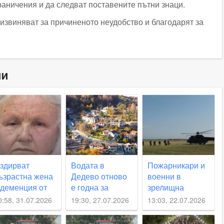
раничения и да следват поставените пътни знаци.
 извиняват за причиненото неудобство и благодарят за
ни
здирват
Водата в
Пожарникари и
ъзрастна жена
Дедево отново
военни в
 деменция от
е годна за
зрелищна
латитап
пиене! РЗИ
въздушна
0:58, 31.07.2026
19:30, 27.07.2026
13:03, 22.07.2026
отчете нулеви
тренировка на
стойности на
базата в