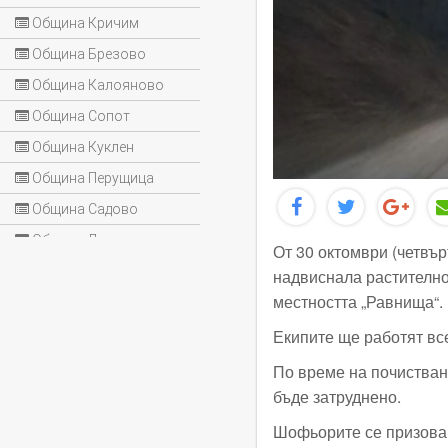
Община Кричим
Община Брезово
Община Калояново
Община Сопот
Община Куклен
Община Перущица
Община Садово
Община Лъки
От 30 октомври (четвър
надвиснала растително
местността „Равнища“.
Екипите ще работят все
По време на почистван
бъде затруднено.
Шофьорите се призовав