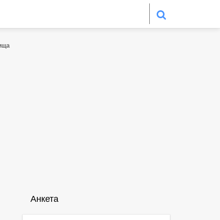
ища
Анкета