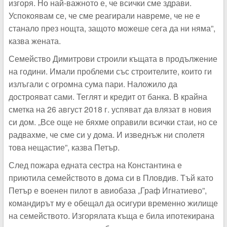
изгоря. Но най-важното е, че всички сме здрави.
Успокоявам се, че сме реагирали навреме, че не е
станало през нощта, защото можеше сега да ни няма”,
казва жената.
Семейство Димитрови строили къщата в продължение
на години. Имали проблеми със строителите, които ги
излъгали с огромна сума пари. Наложило да
дострояват сами. Теглят и кредит от банка. В крайна
сметка на 26 август 2018 г. успяват да влязат в новия
си дом. „Все още не бяхме оправили всички стаи, но се
радвахме, че сме си у дома. И изведнъж ни сполетя
това нещастие”, казва Петър.
След пожара едната сестра на Константина е
приютила семейството в дома си в Пловдив. Тъй като
Петър е военен пилот в авиобаза „Граф Игнатиево”,
командирът му е обещал да осигури временно жилище
на семейството. Изгорялата къща е била ипотекирана