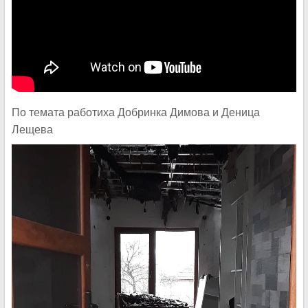
По темата работиха Добринка Димова и Деница
Лещева