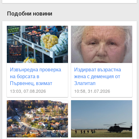
Подобни новини
Извънредна проверка
Издирват възрастна
на борсата в
жена с деменция от
Първенец, взимат
Златитап
проби за наличие на
13:03, 07.08.2026
10:58, 31.07.2026
пестициди