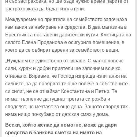
и със застраховка, но ще бъде нужно време парите от
застраховката да бъдат изплатени.
Междувременно приятели на семейството започнаха
кампания за набиране на средства. В два магазина в
Брестник са поставени дарителски кутии. Кметицата на
селото Елена Проданова е осигурила помещение, в
което да се събират дарени за семейството вещи.
„Нуждаем се единствено от здраве. С малко повече
сили, кураж и добри приятели ще започнем всичко
отначало. Вярваме, че Господ изпраща изпитания на
силните, за да повярват те още повече в собствените
си сили”, не се отчайват Константина и Петър. Те
нямат търпение да гушнат третата си рожба и
споделят, че мечтаят за още деца. Защото според тях
няма нищо по-хубаво от детския смях у дома.
Всеки, който желае да помогне, може да дари
средства в банкова сметка на името на