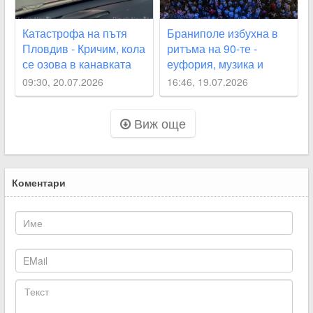
Катастрофа на пътя
Браниполе избухна в
Пловдив - Кричим, кола
ритъма на 90-те -
се озова в канавката
еуфория, музика и
хиляди сърца в един
09:30, 20.07.2026
16:46, 19.07.2026
ритъм
Виж още
Коментари