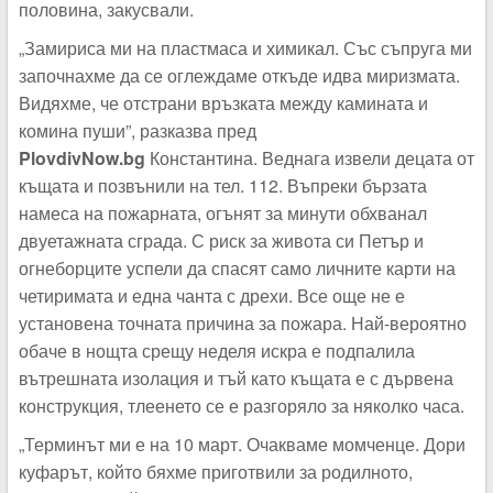
половина, закусвали.
„Замириса ми на пластмаса и химикал. Със съпруга ми
започнахме да се оглеждаме откъде идва миризмата.
Видяхме, че отстрани връзката между камината и
комина пуши”, разказва пред
PlovdivNow.bg
Константина. Веднага извели децата от
къщата и позвънили на тел. 112. Въпреки бързата
намеса на пожарната, огънят за минути обхванал
двуетажната сграда. С риск за живота си Петър и
огнеборците успели да спасят само личните карти на
четиримата и една чанта с дрехи. Все още не е
установена точната причина за пожара. Най-вероятно
обаче в нощта срещу неделя искра е подпалила
вътрешната изолация и тъй като къщата е с дървена
конструкция, тлеенето се е разгоряло за няколко часа.
„Терминът ми е на 10 март. Очакваме момченце. Дори
куфарът, който бяхме приготвили за родилното,