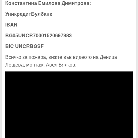
Константина Емилова Димитрова:
УникредитБулбанк
IBAN
BG05UNCR70001520697983
BIC UNCRBGSF
Всичко за пожара, вижте във видеото на Деница
Лещева, монтаж: Авел Бялков: