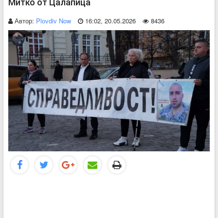
Митко от Цалапица
Автор:
Plovdiv Now
16:02, 20.05.2026
8436