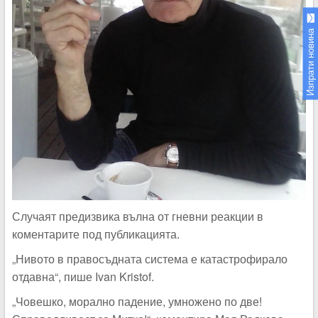
Изпрати новина
Случаят предизвика вълна от гневни реакции в
коментарите под публикацията.
„Нивото в правосъдната система е катастрофирало
отдавна“, пише Ivan Kristof.
„Човешко, морално падение, умножено по две!