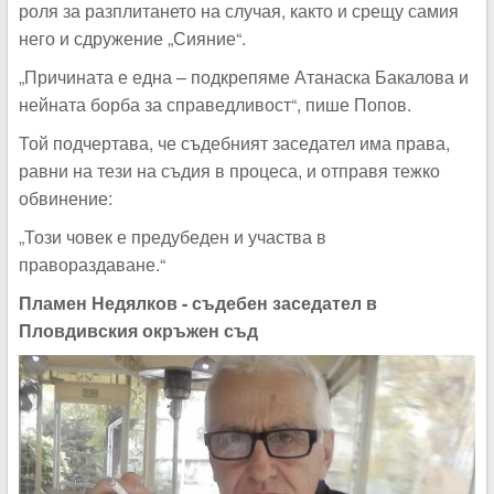
роля за разплитането на случая, както и срещу самия
него и сдружение „Сияние“.
„Причината е една – подкрепяме Атанаска Бакалова и
нейната борба за справедливост“, пише Попов.
Той подчертава, че съдебният заседател има права,
равни на тези на съдия в процеса, и отправя тежко
обвинение:
„Този човек е предубеден и участва в
правораздаване.“
Пламен Недялков - съдебен заседател в
Пловдивския окръжен съд