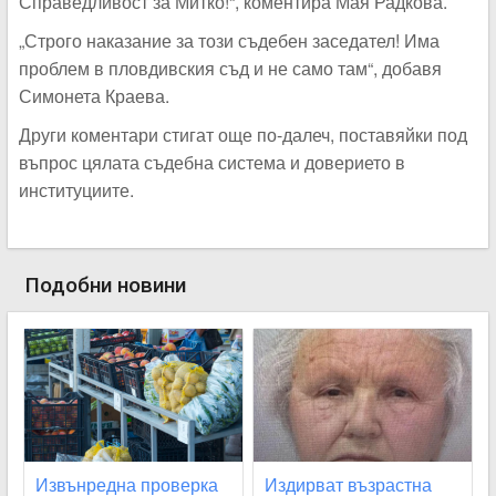
Справедливост за Митко!“, коментира Мая Радкова.
„Строго наказание за този съдебен заседател! Има
проблем в пловдивския съд и не само там“, добавя
Симонета Краева.
Други коментари стигат още по-далеч, поставяйки под
въпрос цялата съдебна система и доверието в
институциите.
Подобни новини
Извънредна проверка
Издирват възрастна