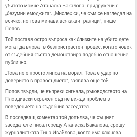
убитото момче Атанаска Бакалова, придружени с
„безумни емоджита“. „Мислех си, че съм се нагледал на
всичко, но това минава всякакви граници“, пише
Попов.
Той поставя остро въпроса как близките на убито дете
могат да вярват в безпристрастен процес, когато човек
от съдебния състав демонстрира подобно отношение
публично.
„Това не е просто липса на морал. Това е удар по
доверието в правосъдието“, заявява още той.
Попов твърди, че въпреки сигнала, ръководството на
Пловдивски окръжен съд не вижда проблем в
поведението на съдебния заседател.
В последващ коментар той допълва, че същият
заседател е писал срещу Атанаска Бакалова, срещу
журналистката Тина Ивайлова, която има ключова