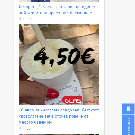
Лекар от „Селена“ с отговор на един от
най-честите въпроси при бременност
Пловдив
40 евро за килограм сладолед: Детското
удоволствие вече струва повече от
Изпрати новина
месото СНИМКИ
Пловдив