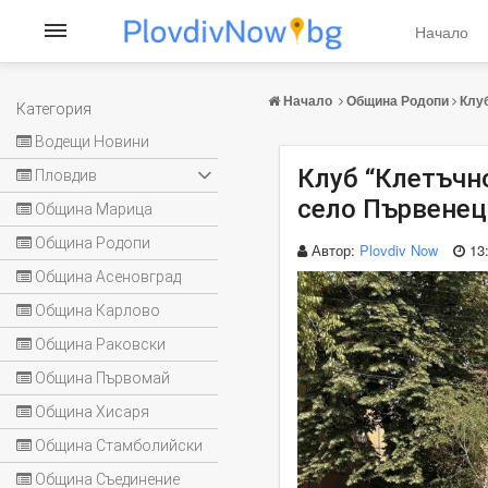
Начало
Начало
Община Родопи
Клу
Категория
Водещи Новини
Клуб “Клетъчно
Пловдив
село Първенец
Община Марица
Община Родопи
Автор:
Plovdiv Now
13
Община Асеновград
Община Карлово
Община Раковски
Община Първомай
Община Хисаря
Община Стамболийски
Община Съединение