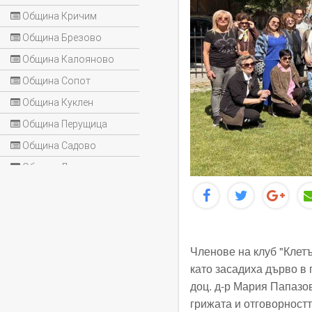
Община Кричим
Община Брезово
Община Калояново
Община Сопот
Община Куклен
Община Перущица
Община Садово
Община Лъки
Членове на клуб "Клет
като засадиха дърво в 
доц. д-р Мария Папазов
грижата и отговорност