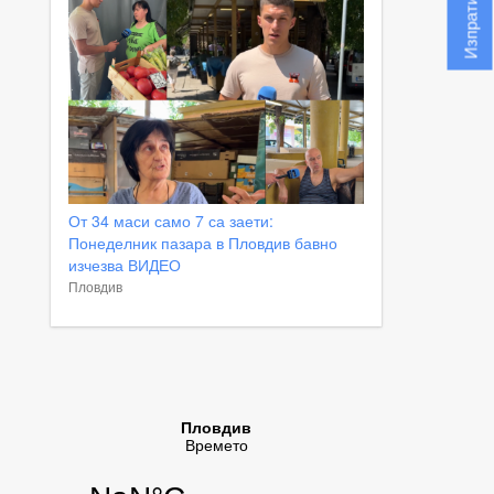
От 34 маси само 7 са заети:
Понеделник пазара в Пловдив бавно
изчезва ВИДЕО
Пловдив