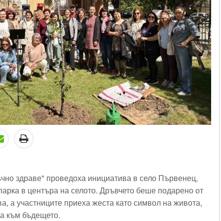
ъчно здраве" проведоха инициатива в село Първенец,
парка в центъра на селото. Дръвчето беше подарено от
а, а участниците приеха жеста като символ на живота,
та към бъдещето.