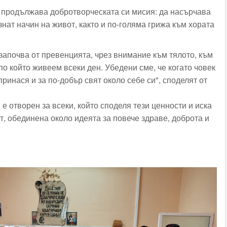
 продължава добротворческата си мисия: да насърчава
нат начин на живот, както и по-голяма грижа към хората
започва от превенцията, чрез внимание към тялото, към
по който живеем всеки ден. Убедени сме, че когато човек
принася и за по-добър свят около себе си", споделят от
 е отворен за всеки, който споделя тези ценности и иска
т, обединена около идеята за повече здраве, доброта и