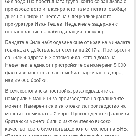
бил водач на престъпната група, която се занимава с
производството и пласирането на ментетата, съобщи
днес на брифинг шефът на Специализираната
прокуратура Иван Гешев. Неделчев е задържан с
постановление на наблюдаващия прокурор.
Бандата е била наблюдавана още от края на миналата
година, а е действала от есента на 2017-а. Претърсени
са били 4 адреса и 3 автомобила, като в дома на
Неделчев, в една от пристройките са намерени 5 000
фалшиви монети, а в автомобил, паркиран в двора,
над 29 000 бройки.
В селскостопанска постройка разследващите са
намерили 5 машини за производство на фалшивите
монети. Намерени са и заготовки за производство на
монети с номинал на 2 евро. Произведените фалшиви
британски монети били с изключително високо
качество, което било потвърдено и от експерт на БНБ.