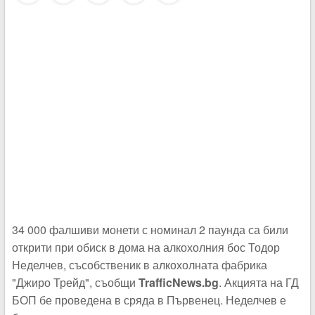
34 000 фалшиви монети с номинал 2 паунда са били
открити при обиск в дома на алкохолния бос Тодор
Неделчев, съсобственик в алкохолната фабрика
"Джиро Трейд", съобщи
TrafficNews.bg
. Акцията на ГД
БОП бе проведена в сряда в Първенец. Неделчев е