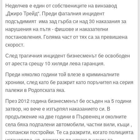
Неделчев е един от собствениците на винзавод
„Джиро Трейд". Преди фаталния инцидент
подсъдимият има зад гърба си над 30 наказания за
нарушения на пътя - фишове и наказателни
постановления. Голяма част от тях са за превишена
скорост.
След трагичния инцидент бизнесменът бе освободен
от ареста срещу 10 хиляди лева гаранция.
Преди няколко години той влезе в криминалните
хроники, след като бе разкрит като поръчител на серия
палежи в Родопската яка.
През 2012 година бизнесменът бе осъден на 5 години
затвор, но вече е изтърпял наказанието си. В
продължение на две години в Първенец и околните
села бяха подпалени автомобили, частни вили, къщи ,
стопански постройки. Те са разкрити, когато полицията
установява, че всички те по някакъв начин са