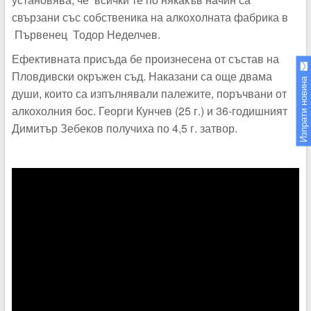
свързани със собственика на алкохолната фабрика в
Първенец Тодор Неделчев.
Ефективната присъда бе произнесена от състав на
Пловдивски окръжен съд. Наказани са още двама
Изпрати новина
души, които са изпълнявали палежите, поръчвани от
алкохолния бос. Георги Кунчев (25 г.) и 36-годишният
Димитър Зебеков получиха по 4,5 г. затвор.