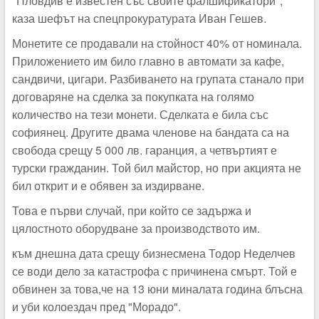
"Пловдив е известен със своите фалшификатори",
каза шефът на спецпрокуратурата Иван Гешев.
Монетите се продавали на стойност 40% от номинала.
Приложението им било главно в автомати за кафе,
сандвичи, цигари. Разбиването на групата станало при
договаряне на сделка за покупката на голямо
количество на тези монети. Сделката е била със
софиянец. Другите двама членове на бандата са на
свобода срещу 5 000 лв. гаранция, а четвъртият е
турски гражданин. Той бил майстор, но при акцията не
бил открит и е обявен за издирване.
Това е първи случай, при който се задържа и
цялостното оборудване за производството им.
към днешна дата срещу бизнесмена Тодор Неделчев
се води дело за катастрофа с причинена смърт. Той е
обвинен за това,че на 13 юни миналата година блъсна
и уби колоездач пред "Морадо".