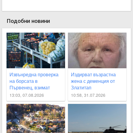
Подобни новини
Извънредна проверка
Издирват възрастна
на борсата в
жена с деменция от
Първенец, взимат
Златитап
проби за наличие на
13:03, 07.08.2026
10:58, 31.07.2026
пестициди