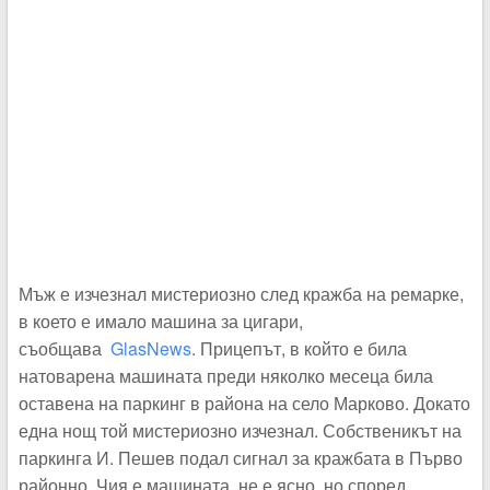
Мъж е изчезнал мистериозно след кражба на ремарке,
в което е имало машина за цигари,
съобщава
GlasNews
. Прицепът, в който е била
натоварена машината преди няколко месеца била
оставена на паркинг в района на село Марково. Докато
една нощ той мистериозно изчезнал. Собственикът на
паркинга И. Пешев подал сигнал за кражбата в Първо
районно. Чия е машината не е ясно, но според