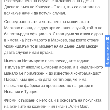
Разследването на случая е възложено на ГДБОП.
Дясната ръка на Консула - Стоян, пък се опитвал по
всякакъв начин да потули случая.
Според запознати изчезването на машината от
Марково съвпада с друг криминален случай, който не
бе потвърден официално. Става дума за атака с дрон
в имота на Истимарото в Марково, зад която стоели
Изпрати новина
украинци.Към този момент няма данни дали между
двата случая имам връзка.
Името на Истимарото през последните години
изплува от няколко цигарени афери, а в недалечното
минало бе приближен и до известния контрабандист
Паскал. Към днешна дата се твърди, че има
нелегални фабрики за производство на цигари в
Испания и Турция.
Фирми, свързани с него са и в основата на покупката
на активите на козметичния гигант „Ален Мак“.