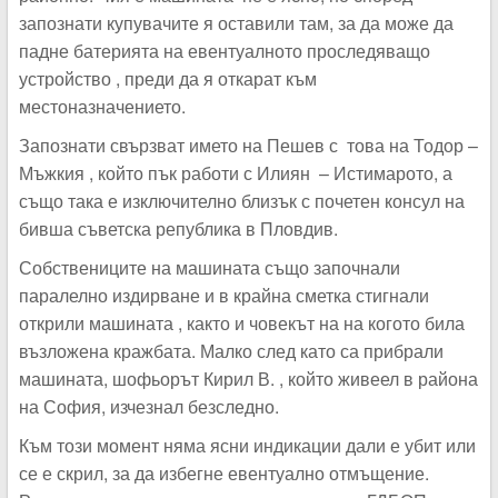
запознати купувачите я оставили там, за да може да
падне батерията на евентуалното проследяващо
устройство , преди да я откарат към
местоназначението.
Запознати свързват името на Пешев с това на Тодор –
Мъжкия , който пък работи с Илиян – Истимарото, а
също така е изключително близък с почетен консул на
бивша съветска република в Пловдив.
Собствениците на машината също започнали
паралелно издирване и в крайна сметка стигнали
открили машината , както и човекът на на когото била
възложена кражбата. Малко след като са прибрали
машината, шофьорът Кирил В. , който живеел в района
на София, изчезнал безследно.
Към този момент няма ясни индикации дали е убит или
се е скрил, за да избегне евентуално отмъщение.