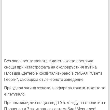
Без опасност за живота е детето, което пострада
снощи при катастрофата на околовръстния път на
Пловдив. Детето е хоспитализирано в УМБАЛ "Свети
Георги", съобщиха от лечебното заведение.
При удара загина жената, шофирала колата, в която то
е пътувало.
Припомняме, че снощи след 19 ч. между разклоните за
Първенец и Златитрап лек автомобил "Мерцедес"