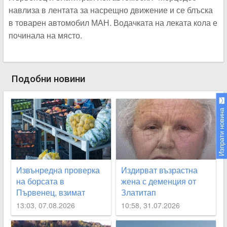
навлиза в лентата за насрещно движение и се блъска
в товарен автомобил МАН. Водачката на леката кола е
починала на място.
Подобни новини
Изпрати новина
Извънредна проверка
Издирват възрастна
на борсата в
жена с деменция от
Първенец, взимат
Златитап
проби за наличие на
13:03, 07.08.2026
10:58, 31.07.2026
пестициди