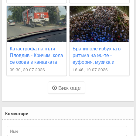
Катастрофа на пътя
Браниполе избухна в
Пловдив - Кричим, кола
ритъма на 90-те -
се озова в канавката
еуфория, музика и
хиляди сърца в един
09:30, 20.07.2026
16:46, 19.07.2026
ритъм
Виж още
Коментари