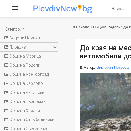
Начало
Начало
Община Родопи
До к
Категория
Водещи Новини
До края на ме
Пловдив
автомобили до
Община Марица
Община Родопи
Автор:
Виктория Петрова
Община Асеновград
Община Карлово
Община Раковски
Община Първомай
Община Хисаря
Община Стамболийски
Община Съединение