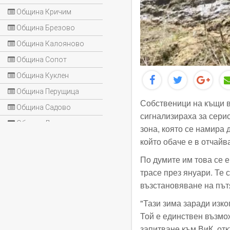
Община Кричим
Община Брезово
Община Калояново
Община Сопот
Община Куклен
Община Перущица
Собственици на къщи в
Община Садово
сигнализираха за сери
Община Лъки
зона, която се намира 
който обаче е в отчай
По думите им това се 
трасе през януари. Те 
възстановяване на път
"Тази зима заради изк
Той е единствен възмо
запитване към ВиК, отк