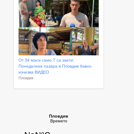
От 34 маси само 7 са заети:
Понеделник пазара в Пловдив бавно
изчезва ВИДЕО
Пловдив