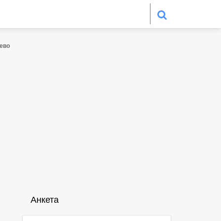
дево
Анкета