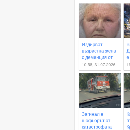
Издирват
В
възрастна жена
Д
с деменция от
е
Златитап
п
10:58, 31.07.2026
1
о
с
б
н
Загинал е
К
шофьорът от
п
катастрофата
К