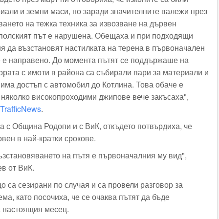
риали и земни маси, но заради значителните валежи през
ването на тежка техника за извозване на дървен
 полският път е нарушена. Обещаха и при подходящи
я да възстановят настилката на терена в първоначален
е е направено. До момента пътят се поддържаше на
ората с имоти в района са събирали пари за материали и
а има достъп с автомобил до Котлина. Това обаче е
няколко високопроходими джипове вече закъсаха",
TrafficNews
.
а с Община Родопи и с ВиК, откъдето потвърдиха, че
овен в най-кратки срокове.
ъзстановяването на пътя е първоначалния му вид",
в от ВиК.
 са сезирани по случая и са провели разговор за
а, като посочиха, че се очаква пътят да бъде
а настоящия месец.