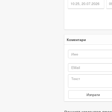
на пътя
о
10:25, 20.07.2026
0
Пловдив -
к
Кричим
Коментари
Вашият коментар през