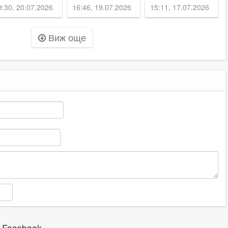
зова в
- еуфория,
с обновен
9:30, 20.07.2026
16:46, 19.07.2026
15:11, 17.07.2026
анавката
музика и хиляди
стадион
сърца в един
Виж още
ритъм
 Facebook