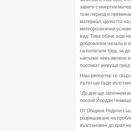
зарити с инертни мате
този период и премина
материал, целостта на
метеорологични услови
вид. Това обаче още н
доброволни начала и х
са полагали труд, за д
напълно невъзможно и 
посочват живущи пред
Наш репортер се свърз
пътят ще бъде възстан
"До дни ще започнем в
посочи Йордан Чемише
От Община Родопи също
разрешаване на проблем
възстановен до края н