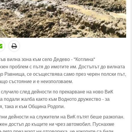
ъв вилна зона към село Дедево - "Котлина"
озен проблем с пътя до имотите им. Достъпът до вилната
до Равнища, се осъществява само през черен полски път,
ващо състояние и е неизползваем.
е случило след дейности по прекарване на ново ВиК
са подали жалба както към Водното дружество - за
я, така и към Община Родопи.
опни дейности на служители на ВиК пътят беше разкопан.
жен достъп до къщите ни чрез автомобил. Пуснахме
ъдето през март ни отговориха, че изкопите са били