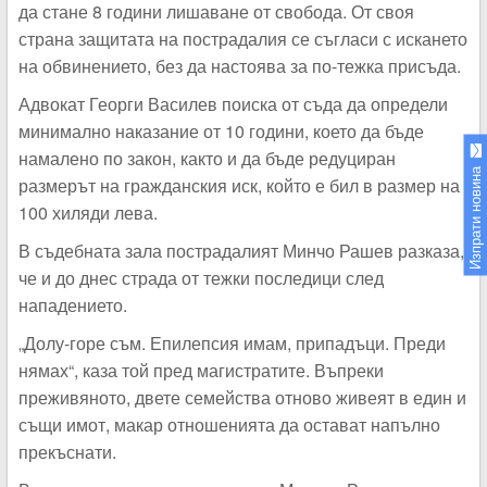
да стане 8 години лишаване от свобода. От своя
страна защитата на пострадалия се съгласи с искането
на обвинението, без да настоява за по-тежка присъда.
Адвокат Георги Василев поиска от съда да определи
минимално наказание от 10 години, което да бъде
намалено по закон, както и да бъде редуциран
Изпрати новина
размерът на гражданския иск, който е бил в размер на
100 хиляди лева.
В съдебната зала пострадалият Минчо Рашев разказа,
че и до днес страда от тежки последици след
нападението.
„Долу-горе съм. Епилепсия имам, припадъци. Преди
нямах“, каза той пред магистратите. Въпреки
преживяното, двете семейства отново живеят в един и
същи имот, макар отношенията да остават напълно
прекъснати.