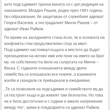
като подсъдимият призна вината си с цел редукция на
наказанието. Младен Рашев, роден през 1991 година,
без образование, бе защитаван от служебния адвокат
Георги Василев, а пострадалият Минчо Рашев – от
адвокат Иван Райков.
По време на заседанието стана ясно, че в основата на
конфликта стои продължителен спор за имот.
Подсъдимият настоявал къщата и мястото да бъдат
прехвърлени на негово име или поне на името на брат
му, но собствеността била на съпругата на Минчо –
Веска. С годините отношенията между двете
семейства се влошавали все повече, а взаимните
жалби и скандали се превърнали в ежедневие.
„Те са позволили на подсъдимия и семейството му да
си построят къща и да живеят там безплатно. Но това
не е било достатъчно и с години е имало напрежение
между тях“, заяви в пледоарията си адвокат Райков.