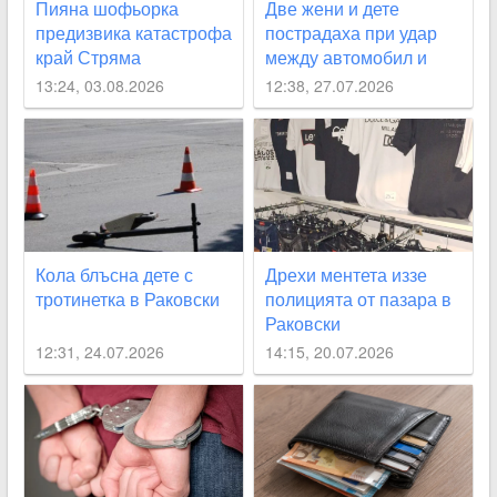
Пияна шофьорка
Две жени и дете
предизвика катастрофа
пострадаха при удар
край Стряма
между автомобил и
каруца край Раковски
13:24, 03.08.2026
12:38, 27.07.2026
Кола блъсна дете с
Дрехи ментета иззе
тротинетка в Раковски
полицията от пазара в
Раковски
12:31, 24.07.2026
14:15, 20.07.2026