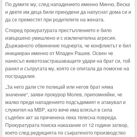
По думите му, след нападението именно Минчо, Веска
и двете им деца били принудени да напуснат дома си и
да се преместят при родителите на жената.
Според прокуратурата престъплението е било
извършено умишлено и с изключителна агресия.
Държавното обвинение подчерта, че конфликтът е бил
иницииран именно от Младен Рашев. Освен че
нанесъл животозастрашаващите удари на брат си, той
ранил и съпругата му, която се опитала да помогне на
пострадалия.
„За него дали сте полицай или негов брат няма
значение“, заяви прокурор Молев, припомняйки, че
малко преди нападението подсъдимият е атакувал и
служител на МВР, като вече има влязъл в сила
съдебен акт за причинена лека телесна повреда.
Прокуратурата поиска наказание от 12 години затвор,
което след редукцията по съкратеното производство