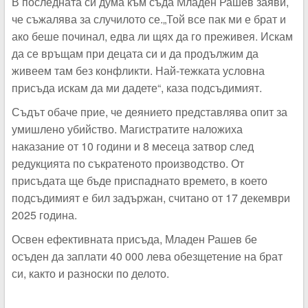
В последната си дума към съда Младен Рашев заяви,
че съжалява за случилото се.„Той все пак ми е брат и
ако беше починал, едва ли щях да го преживея. Искам
да се връщам при децата си и да продължим да
живеем там без конфликти. Най-тежката условна
присъда искам да ми дадете“, каза подсъдимият.
Съдът обаче прие, че деянието представлява опит за
умишлено убийство. Магистратите наложиха
наказание от 10 години и 8 месеца затвор след
редукцията по съкратеното производство. От
присъдата ще бъде приспаднато времето, в което
подсъдимият е бил задържан, считано от 17 декември
2025 година.
Освен ефективната присъда, Младен Рашев бе
осъден да заплати 40 000 лева обезщетение на брат
си, както и разноски по делото.