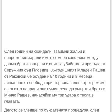
След години на скандали, взаимни жалби и
напрежение заради имот, семеен конфликт между
двама братя завърши с опит за убийство и присъда от
Окръжния съд Пловдив. 35-годишният Младен Рашев
от Раковски бе осъден на 10 години и 8 месеца
лишаване от свобода при първоначален строг режим,
след като направи опит умишлено да умъртви брат си
Минчо Рашев, нанасяйки му три удара с тесла в
главата.
Делото се гледше по съкратената процедура, след