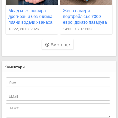
Млад мъж шофира
Жена намери
дрогиран и без книжка,
портфейл със 7000
пияни водачи хванаха
евро, докато пазарува
край Асеновград и в
в Раковски
13:22, 20.07.2026
14:00, 16.07.2026
Белозем
Виж още
Коментари