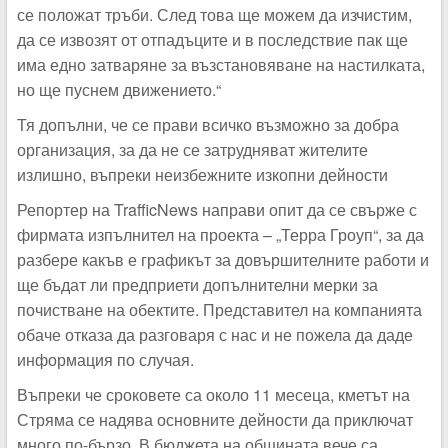
се положат тръби. След това ще можем да изчистим,
да се извозят от отпадъците и в последствие пак ще
има едно затваряне за възстановяване на настилката,
но ще пуснем движението.“
Тя допълни, че се прави всичко възможно за добра
организация, за да не се затрудняват жителите
излишно, въпреки неизбежните изкопни дейности
Репортер на TrafficNews направи опит да се свърже с
фирмата изпълнител на проекта – „Терра Гроуп“, за да
разбере какъв е графикът за довършителните работи и
ще бъдат ли предприети допълнителни мерки за
почистване на обектите. Представител на компанията
обаче отказа да разговаря с нас и не пожела да даде
информация по случая.
Въпреки че сроковете са около 11 месеца, кметът на
Стряма се надява основните дейности да приключат
много по-бързо. В бюджета на общината вече са