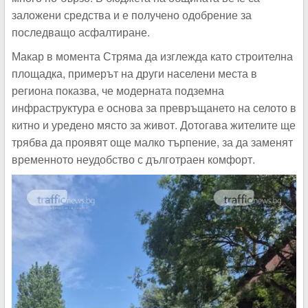
заложени средства и е получено одобрение за
последващо асфалтиране.
Макар в момента Стряма да изглежда като строителна
площадка, примерът на други населени места в
региона показва, че модерната подземна
инфраструктура е основа за превръщането на селото в
китно и уредено място за живот. Дотогава жителите ще
трябва да проявят още малко търпение, за да заменят
временното неудобство с дълготраен комфорт.