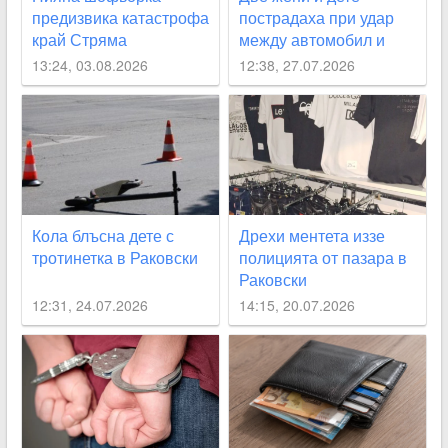
предизвика катастрофа
пострадаха при удар
край Стряма
между автомобил и
каруца край Раковски
13:24, 03.08.2026
12:38, 27.07.2026
Кола блъсна дете с
Дрехи ментета иззе
тротинетка в Раковски
полицията от пазара в
Раковски
12:31, 24.07.2026
14:15, 20.07.2026