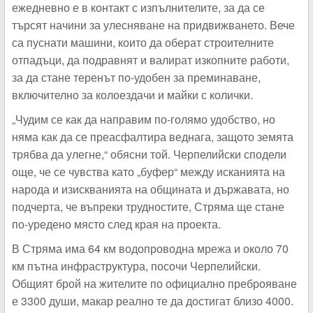
ежедневно е в контакт с изпълнителите, за да се
търсят начини за улесняване на придвижването. Вече
са пуснати машини, които да оберат строителните
отпадъци, да подравнят и валират изкопните работи,
за да стане теренът по-удобен за преминаване,
включително за колоездачи и майки с колички.
„Чудим се как да направим по-голямо удобство, но
няма как да се преасфалтира веднага, защото земята
трябва да улегне,“ обясни той. Черпелийски сподели
още, че се чувства като „буфер“ между исканията на
народа и изискванията на общината и държавата, но
подчерта, че въпреки трудностите, Стряма ще стане
по-уредено място след края на проекта.
В Стряма има
64 км водопроводна мрежа и около 70
км пътна инфраструктура
, посочи Черпелийски.
О
бщият брой на жителите по официално преброяване
е 3300 души, макар реално те да достигат близо 4000.