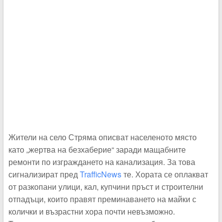
Жители на село Стряма описват населеното място
като „жертва на безхаберие“ заради мащабните
ремонти по изграждането на канализация. За това
сигнализират пред
TrafficNews
те. Хората се оплакват
от разкопани улици, кал, купчини пръст и строителни
отпадъци, които правят преминаването на майки с
колички и възрастни хора почти невъзможно.