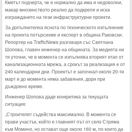
Кметът подчерта, че е нормално да има и недоволни,
макар мнозинството реално да подкрепя и иска
изграждането на тези инфраструктурни проекти.
За допълнителна яснота по техническото изпълнение
на проекта потърсихме и експерт в община Раковски.
Репортер на TrafficNews разговаря със Светлана
Шопова, главен инженер на общината. За медията ни
тя уточни, че в момента се изпълнява вторият етап от
канализационната мрежа, а срокът за реализация е от
240 календарни дни. Проектът е започнал около 20-ти
март и до момента няма забавяния, дори при
дъждовно време.
Инженер Шопова даде конкретика за текущата
ситуация:
„Строителят съдейства максимално. В момента се
прави участък, който е главният път от село Стряма
към Момино, но остават още около 160 м, по които да