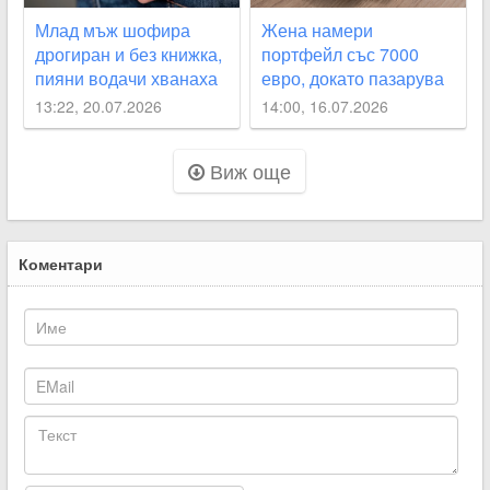
Млад мъж шофира
Жена намери
дрогиран и без книжка,
портфейл със 7000
пияни водачи хванаха
евро, докато пазарува
край Асеновград и в
в Раковски
13:22, 20.07.2026
14:00, 16.07.2026
Белозем
Виж още
Коментари