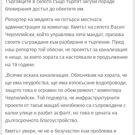
Търговците в селото също търпят загуби поради
блокирания достъп до обектите им.
Репортер на медията ни потърси местната
администрация за коментар. Кметът на селото Васил
Черпелийски, който управлява пети мандат, призова
своите съграждани към разбиране и търпение. Пред
наш репортер той обясни, че проектът за канализация
е нещо, за което хората са настоявали в продължение
на 19 години.
„Всички искаха канализация. Обяснявам на хората, че
ще има неудобства, ще има изпокъсани водопроводи,
защото това е огромен по обем ремонт,“ коментира
Черпелийски. Той подчерта, че инфраструктурните
проекти от такъв мащаб неизбежно са съпроводени с
кални улици и разбит асфалт, но това е цената на
дългосрочното благоустройство.
Кметът увери, че не е безучастен към проблема и