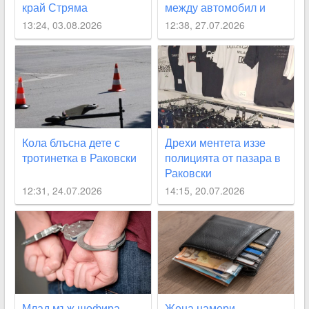
край Стряма
между автомобил и
каруца край Раковски
13:24, 03.08.2026
12:38, 27.07.2026
Кола блъсна дете с
Дрехи ментета иззе
тротинетка в Раковски
полицията от пазара в
Раковски
12:31, 24.07.2026
14:15, 20.07.2026
Млад мъж шофира
Жена намери