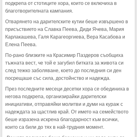
подкрепа от стотиците хора, които се включиха в
благотворителната кампания.
Отварянето на дарителските кутии беше извършено в
присъствието на Славка Пеева, Диди Ячева, Мария
Карлакашева, Галя Карагеоргиева, Вера Касабова и
Елена Пеева.
По-рано близките на Красимир Паздеров съобщиха
тъжната вест, че той е загубил битката за живота си
след тежко заболяване, което до последния си ден
посрещаше със сила, достойнство и надежда.
През последните месеци десетки хора се обединиха в
негова подкрепа, организирайки дарителски
инициативи, отправяйки молитви и думи на кураж с
надеждата за щастлив край. От името на семейството
беше изразена искрена благодарност към всички,
които са били до тях в най-трудния момент.