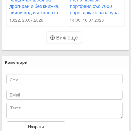
дрогиран и без книжка,
портфейл със 7000
пияни водачи хванаха
евро, докато пазарува
край Асеновград и в
в Раковски
13:22, 20.07.2026
14:00, 16.07.2026
Белозем
Виж още
Коментари