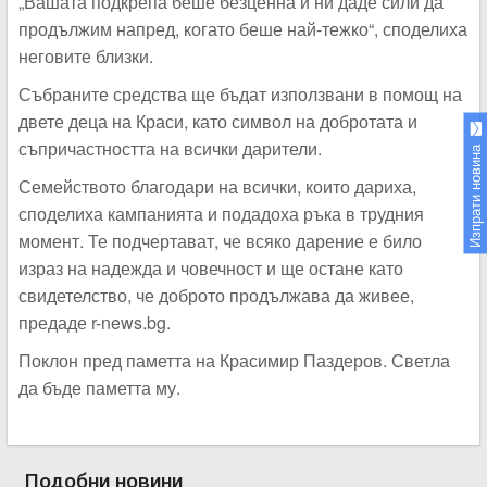
„Вашата подкрепа беше безценна и ни даде сили да
продължим напред, когато беше най-тежко“, споделиха
неговите близки.
Събраните средства ще бъдат използвани в помощ на
двете деца на Краси, като символ на добротата и
съпричастността на всички дарители.
Изпрати новина
Семейството благодари на всички, които дариха,
споделиха кампанията и подадоха ръка в трудния
момент. Те подчертават, че всяко дарение е било
израз на надежда и човечност и ще остане като
свидетелство, че доброто продължава да живее,
предаде r-news.bg.
Поклон пред паметта на Красимир Паздеров. Светла
да бъде паметта му.
Подобни новини