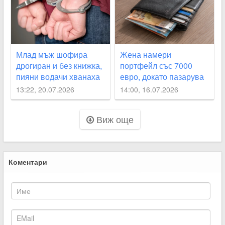
Млад мъж шофира
Жена намери
дрогиран и без книжка,
портфейл със 7000
пияни водачи хванаха
евро, докато пазарува
край Асеновград и в
в Раковски
13:22, 20.07.2026
14:00, 16.07.2026
Белозем
Виж още
Коментари