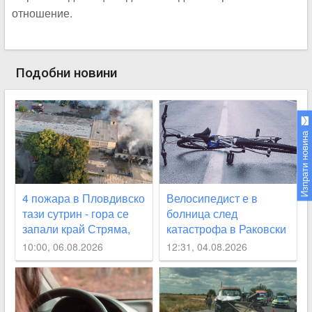
отношение.
Подобни новини
Изпрати новина
4 пожара в Пловдивско
Велосипедист е в
тази сутрин - гора се
болница след
запали край Стряма,
катастрофа в Раковски
къща - в Карлово
10:00, 06.08.2026
12:31, 04.08.2026