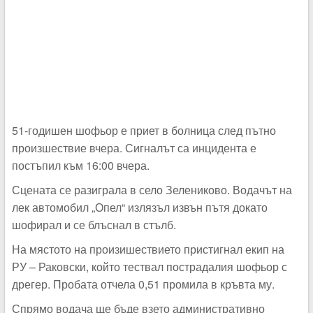
51-годишен шофьор е приет в болница след пътно
произшествие вчера. Сигналът са инцидента е
постъпил към 16:00 вчера.
Сцената се разиграла в село Зелениково. Водачът на
лек автомобил „Опел“ излязъл извън пътя докато
шофирал и се блъснал в стълб.
На мястото на произишествието пристигнал екип на
РУ – Раковски, който тествал пострадалия шофьор с
дрегер. Пробата отчела 0,51 промила в кръвта му.
Спрямо водача ще бъде взето административно