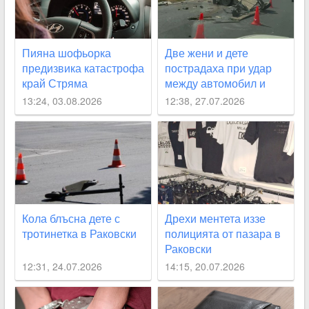
Пияна шофьорка
Две жени и дете
предизвика катастрофа
пострадаха при удар
край Стряма
между автомобил и
каруца край Раковски
13:24, 03.08.2026
12:38, 27.07.2026
Кола блъсна дете с
Дрехи ментета иззе
тротинетка в Раковски
полицията от пазара в
Раковски
12:31, 24.07.2026
14:15, 20.07.2026