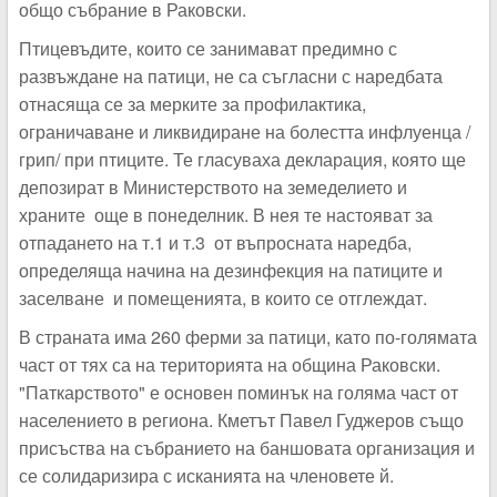
общо събрание в Раковски.
Птицевъдите, които се занимават предимно с
развъждане на патици, не са съгласни с наредбата
отнасяща се за мерките за профилактика,
ограничаване и ликвидиране на болестта инфлуенца /
грип/ при птиците. Те гласуваха декларация, която ще
депозират в Министерството на земеделието и
храните още в понеделник. В нея те настояват за
отпадането на т.1 и т.3 от въпросната наредба,
определяща начина на дезинфекция на патиците и
заселване и помещенията, в които се отглеждат.
В страната има 260 ферми за патици, като по-голямата
част от тях са на територията на община Раковски.
"Паткарството" е основен поминък на голяма част от
населението в региона. Кметът Павел Гуджеров също
присъства на събранието на баншовата организация и
се солидаризира с исканията на членовете й.