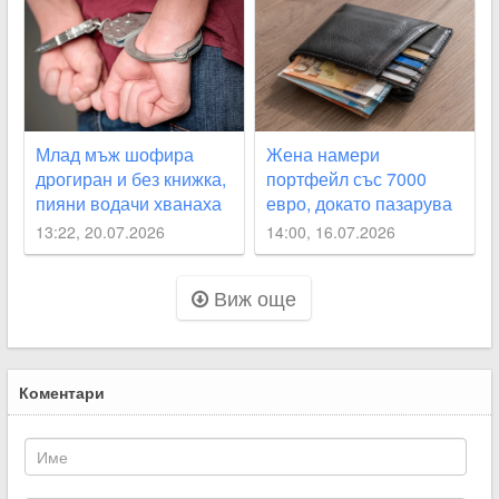
Млад мъж шофира
Жена намери
дрогиран и без книжка,
портфейл със 7000
пияни водачи хванаха
евро, докато пазарува
край Асеновград и в
в Раковски
13:22, 20.07.2026
14:00, 16.07.2026
Белозем
Виж още
Коментари