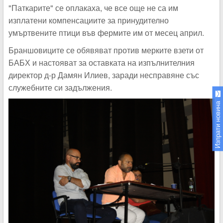
"Паткарите" се оплакаха, че все още не са им
изплатени компенсациите за принудително
умъртвените птици във фермите им от месец април.
Браншовиците се обявяват против мерките взети от
БАБХ и настояват за оставката на изпълнителния
директор д-р Дамян Илиев, заради несправяне със
служебните си задължения.
Изпрати новина