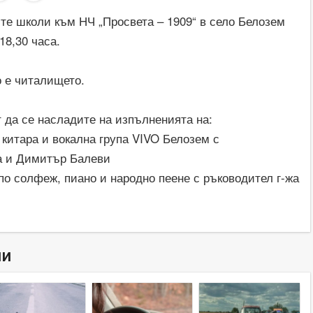
те школи към НЧ „Просвета – 1909“ в село Белозем
18,30 часа.
 е читалището.
да се насладите на изпълненията на:
 китара и вокална група VIVO Белозем с
а и Димитър Балеви
по солфеж, пиано и народно пеене с ръководител г-жа
ни