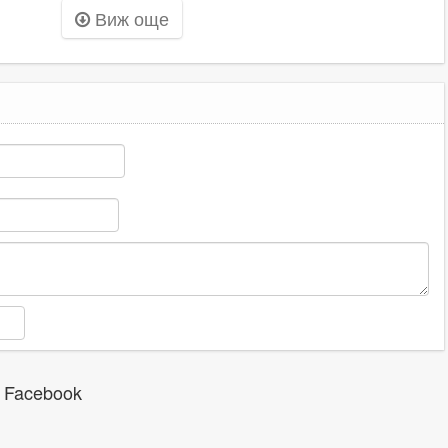
Виж още
Асеновград и в
Белозем
 Facebook