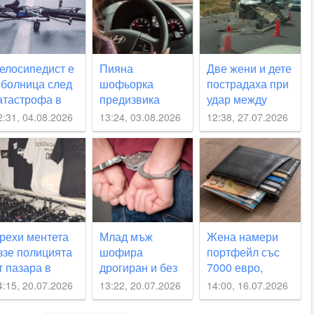
елосипедист е
Пияна
Две жени и дете
 болница след
шофьорка
пострадаха при
атастрофа в
предизвика
удар между
аковски
катастрофа
автомобил и
2:31, 04.08.2026
13:24, 03.08.2026
12:38, 27.07.2026
край Стряма
каруца край
Раковски
рехи ментета
Млад мъж
Жена намери
ззе полицията
шофира
портфейл със
т пазара в
дрогиран и без
7000 евро,
аковски
книжка, пияни
докато пазарува
4:15, 20.07.2026
13:22, 20.07.2026
14:00, 16.07.2026
водачи хванаха
в Раковски
край