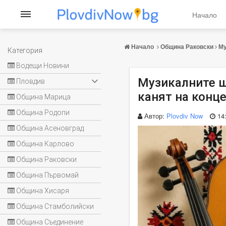
Начало
Начало
Община Раковски
Му
Категория
Водещи Новини
Музикалните ш
Пловдив
канят на конц
Община Марица
Община Родопи
Автор:
Plovdiv Now
14
Община Асеновград
Община Карлово
Община Раковски
Община Първомай
Община Хисаря
Община Стамболийски
Община Съединение