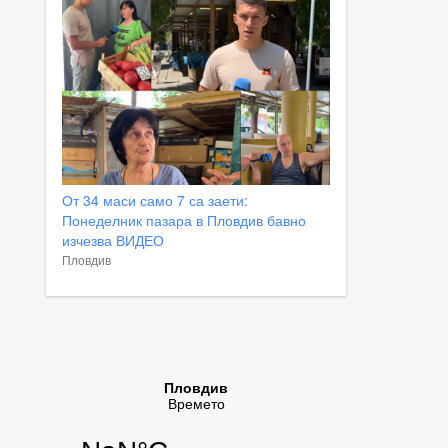
От 34 маси само 7 са заети:
Понеделник пазара в Пловдив бавно
изчезва ВИДЕО
Пловдив