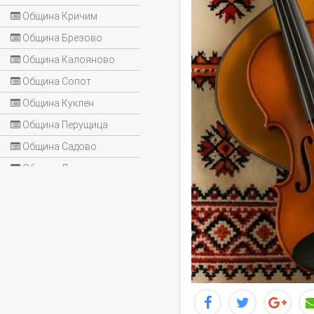
Община Кричим
Община Брезово
Община Калояново
Община Сопот
Община Куклен
Община Перущица
Община Садово
Община Лъки