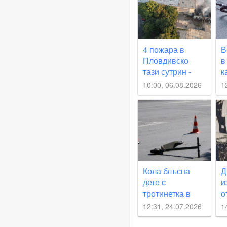
4 пожара в
В
Пловдивско
в
тази сутрин -
к
гора се запали
Р
10:00, 06.08.2026
1
край Стряма,
къща - в
Карлово
Кола блъсна
Д
дете с
и
тротинетка в
о
Раковски
Р
12:31, 24.07.2026
1