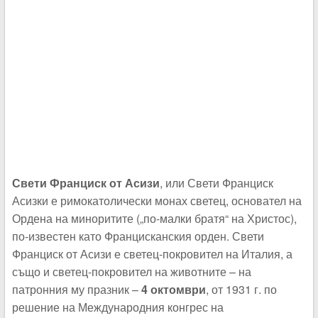
Свети Франциск от Асизи
, или Свети Франциск
Асизки е римокатолически монах светец, основател на
Ордена на миноритите („по-малки братя“ на Христос),
по-известен като Францисканския орден. Свети
Франциск от Асизи е светец-покровител на Италия, а
също и светец-покровител на животните – на
патронния му празник –
4 октомври
, от 1931 г. по
решение на Международния конгрес на