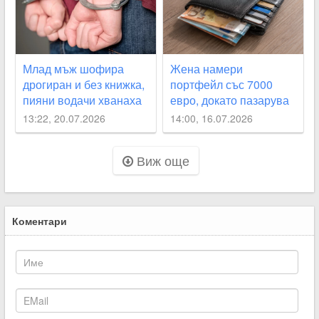
Млад мъж шофира
Жена намери
дрогиран и без книжка,
портфейл със 7000
пияни водачи хванаха
евро, докато пазарува
край Асеновград и в
в Раковски
13:22, 20.07.2026
14:00, 16.07.2026
Белозем
Виж още
Коментари