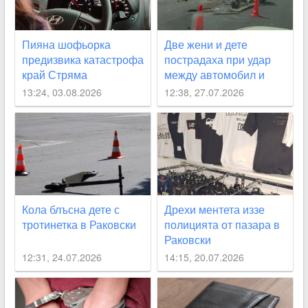
Пияна шофьорка
Две жени и дете
предизвика катастрофа
пострадаха при удар
край Стряма
между автомобил и
каруца край Раковски
13:24, 03.08.2026
12:38, 27.07.2026
Кола блъсна дете с
Дрехи ментета иззе
тротинетка в Раковски
полицията от пазара в
Раковски
12:31, 24.07.2026
14:15, 20.07.2026