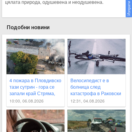
Изпрати новина
цялата природа, одушевена и неодушевена.
Подобни новини
4 пожара в Пловдивско
Велосипедист е в
тази сутрин - гора се
болница след
запали край Стряма,
катастрофа в Раковски
къща - в Карлово
10:00, 06.08.2026
12:31, 04.08.2026