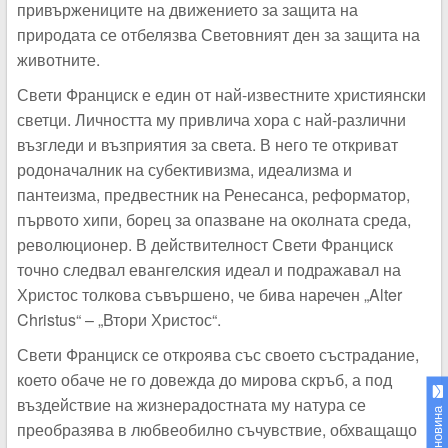
привържениците на движението за защита на
природата се отбелязва Световният ден за защита на
животните.
Свети Франциск е един от най-известните християнски
светци. Личността му привлича хора с най-различни
възгледи и възприятия за света. В него те откриват
родоначалник на субективизма, идеализма и
пантеизма, предвестник на Ренесанса, реформатор,
първото хипи, борец за опазване на околната среда,
революционер. В действителност Свети Франциск
точно следвал евангелския идеал и подражавал на
Христос толкова съвършено, че бива наречен „Alter
Christus“ – „Втори Христос“.
Свети Франциск се откроява със своето състрадание,
което обаче не го довежда до мирова скръб, а под
въздействие на жизнерадостната му натура се
преобразява в любвеобилно съчувствие, обхващащо