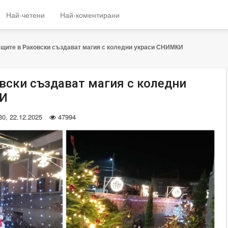
Най-четени
Най-коментирани
щите в Раковски създават магия с коледни украси СНИМКИ
вски създават магия с коледни
КИ
30, 22.12.2025
47994