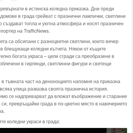
превърнати в истинска коледна приказка. Дни преди
 домове в града грейват с празнични лампички, светлини
то създават топла и уютна атмосфера и носят празничен
епортер на TrafficNews.
ета са обсипани с разноцветни светлини, които вечер
в блещукащи коледни кътчета. Някои от къщите
елно богата украса – цели сгради са преобразени в
 облечени в гирлянди, светлинни фигури и светещи
и в тъмната част на денонощието напомня на приказна
 всяка улица разказва своята празнична история.
имо се надпреварват да вложат въображение и старание
 си, превръщайки града в по-цветно място в навечерието
на.
ите коледни украси в града: