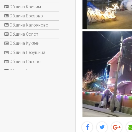
Община Кричим
Община Брезово
Община Калояново
Община Сопот
Община Куклен
Община Перущица
Община Садово
Община Лъки