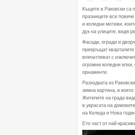
Къщите в Раковски са 
празниците все повече
и коледни мотиви, кои
дух на улиците, видя р
Фасади, огради и дворч
превръщат кварталите 
впечатляват с изключит
огромни коледни елхи,
орнаменти.
Разходката из Раковск
зимна картина, в която
Жителите на града вид
в украсата на домовете
на Коледа и Нова годи
Ето част от най-красив