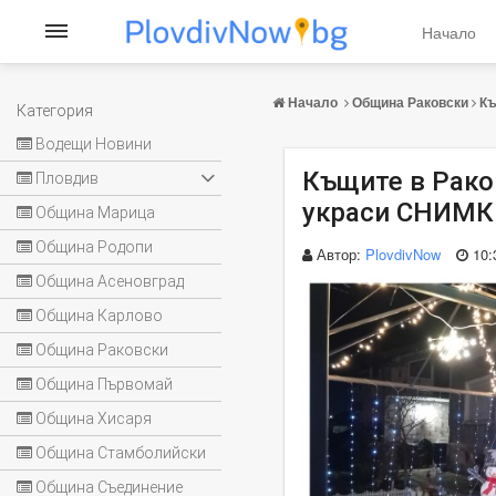
Начало
Начало
Община Раковски
Къ
Категория
Водещи Новини
Къщите в Рако
Пловдив
украси СНИМ
Община Марица
Община Родопи
Автор:
PlovdivNow
10:
Община Асеновград
Община Карлово
Община Раковски
Община Първомай
Община Хисаря
Община Стамболийски
Община Съединение