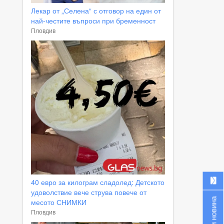
Лекар от „Селена“ с отговор на един от
най-честите въпроси при бременност
Пловдив
40 евро за килограм сладолед: Детското
удоволствие вече струва повече от
Изпрати новина
месото СНИМКИ
Пловдив