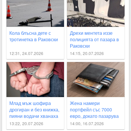
Кола блъсна дете с
Дрехи ментета иззе
тротинетка в Раковски
полицията от пазара в
Раковски
12:31, 24.07.2026
14:15, 20.07.2026
Млад мъж шофира
Жена намери
дрогиран и без книжка,
портфейл със 7000
пияни водачи хванаха
евро, докато пазарува
край Асеновград и в
в Раковски
13:22, 20.07.2026
14:00, 16.07.2026
Белозем