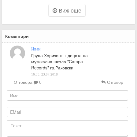
Виж още
Коментари
Иван
Група Хоризонт + децата на
музикална школа "Campa
Records" гр.Раковски!
16:33, 23.07.2018
Отговора
0
Отговор