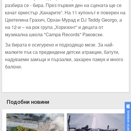
разбира се - бира. През първия ден на сцената ще се
качат оркестър „Канарите”. На 11 купонът е поверен на
Цветелина Грахич, Орхан Мурад и DJ Teddy Georgo, а
на 12-и – на рок група „Хоризонт” и децата от
музикална школа "Campa Records" Раковски.
За бирата е осигурено и подходящо мезе. За най-
малките пък са предвидени детски атракции, батути,
надуваеми замъци и пързалки, захарен памук и много
балони.
Подобни новини
Изпрати новина