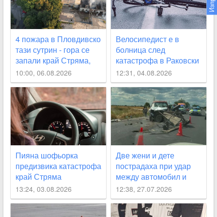
4 пожара в Пловдивско
Велосипедист е в
тази сутрин - гора се
болница след
запали край Стряма,
катастрофа в Раковски
къща - в Карлово
10:00, 06.08.2026
12:31, 04.08.2026
Пияна шофьорка
Две жени и дете
предизвика катастрофа
пострадаха при удар
край Стряма
между автомобил и
каруца край Раковски
13:24, 03.08.2026
12:38, 27.07.2026