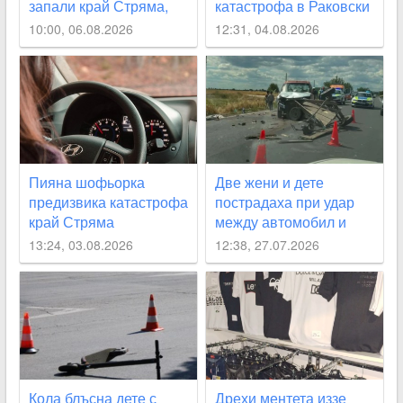
запали край Стряма,
катастрофа в Раковски
къща - в Карлово
10:00, 06.08.2026
12:31, 04.08.2026
Пияна шофьорка
Две жени и дете
предизвика катастрофа
пострадаха при удар
край Стряма
между автомобил и
каруца край Раковски
13:24, 03.08.2026
12:38, 27.07.2026
Кола блъсна дете с
Дрехи ментета иззе