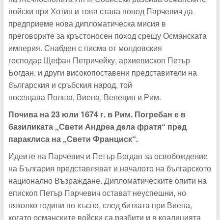
войски при Хотин и това става повод Парчевич да
предприеме нова дипломатическа мисия в
преговорите за кръстоносен поход срещу Османската
империя. Снабден с писма от молдовския
господар Щефан Петричейку, архиепископ Петър
Богдан, и други високопоставени представители на
българския и сръбския народ, той
посещава Полша, Виена, Венеция и Рим.
Почива на 23 юли 1674 г. в Рим. Погребан е в
базиликата „Свети Андреа дела фратя“ пред
параклиса на „Свети Франциск“.
Идеите на Парчевич и Петър Богдан за освобождение
на България представляват и началото на българското
национално Възраждане. Дипломатическите опити на
епископ Петър Парчевич остават неуспешни, но
няколко години по-късно, след битката при Виена,
когато османските войски са разбити и в коалицията