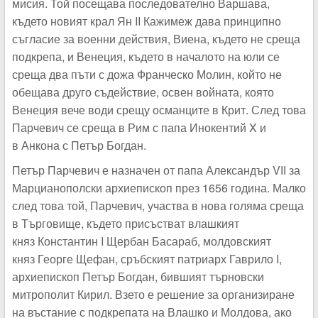
мисия. Той посещава последователно Варшава,
където новият крал Ян II Кажимеж дава принципно
съгласие за военни действия, Виена, където не среща
подкрепа, и Венеция, където в началото на юли се
среща два пъти с дожа Франческо Молин, който не
обещава друго съдействие, освен войната, която
Венеция вече води срещу османците в Крит. След това
Парчевич се среща в Рим с папа Инокентий X и
в Анкона с Петър Богдан.
Петър Парчевич е назначен от папа Александър VІІ за
Марцианополски архиепископ през 1656 година. Малко
след това той, Парчевич, участва в нова голяма среща
в Търговище, където присъстват влашкият
княз Константин I Щербан Басараб, молдовският
княз Георге Щефан, сръбският патриарх Гаврило I,
архиепископ Петър Богдан, бившият търновски
митрополит Кирил. Взето е решение за организиране
на въстание с подкрепата на Влашко и Молдова, ако