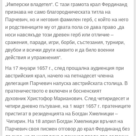
„Имперски владетел“. С тази грамота крал Фердинанд
признава не само благородническата титла на
Парчевич, но и неговия фамилен герб, с който на него
и родствениците му от двата пола се дава право „да
носи навсякъде този древен герб или отличие –
сражения, паради, игри, борби, състезания, турнири,
двубои и всички други каквито и да било военни
действия и упражнения“.
На 17 януари 1657 г., след прощална аудиенция при
австрийския крал, начело на петнадесет членна
делегация Парчевич напуска австрийската столица. В
пратеничеството е включен и босненският
духовник Христофор Марианович. След четиридесет и
четири дневно пътуване, на 1 март 1657 г. пратениците
пристигат в резиденцията на Богдан Хмелницки –
Чигирин. На 18 април Богдан Хмелницки връчил на
Парчевич своя писмен отговор до крал Фердинанд без