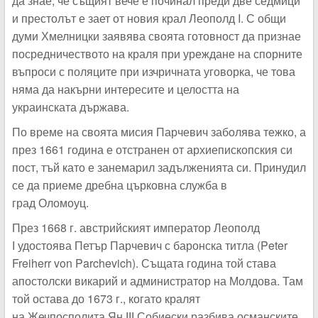
да знае, че същият вече е починал преди две седмици
и престолът е зает от новия крал Леополд I. С общи
думи Хмелницки заявява своята готовност да признае
посредничеството на краля при уреждане на спорните
въпроси с поляците при изчричната уговорка, че това
няма да накърни интересите и целостта на
украинската държава.
По време на своята мисия Парчевич заболява тежко, а
през 1661 година е отстранен от архиепископския си
пост, тъй като е занемарил задълженията си. Принудил
се да приеме дребна църковна служба в
град Оломоуц.
През 1668 г. австрийският император Леополд
І удостоява Петър Парчевич с баронска титла (Peter
Freiherr von Parchevich). Същата година той става
апостолски викарий и администратор на Молдова. Там
той остава до 1673 г., когато кралят
на Жечпосполита Ян ІІІ Собиески разбива османските