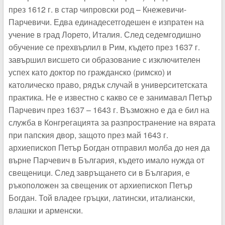
през 1612 г. в стар чипровски род – Кнежевичи-
Парчевичи. Едва единадесетгодешен е изпратен на
учение в град Лорето, Италия. След седемгодишно
обучение се прехвърлил в Рим, където през 1637 г.
завършил висшето си образование с изключителен
успех като доктор по гражданско (римско) и
католическо право, рядък случай в университетската
практика. Не е известно с какво се е занимавал Петър
Парчевич през 1637 – 1643 г. Възможно е да е бил на
служба в Конгрегацията за разпространение на вярата
при папския двор, защото през май 1643 г.
архиепископ Петър Богдан отправил молба до нея да
върне Парчевич в България, където имало нужда от
свещеници. След завръщането си в България, е
ръкоположен за свещеник от архиепископ Петър
Богдан. Той владее гръцки, латински, италиански,
влашки и арменски.