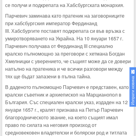
се получи и подкрепата на Хабсбургската монархия.
Парчевич заминава като пратеник на заговорниците
при хабсбургския император Фердинанд
ІІІ. Хабсбургите поставят подкрепата си във връзка с
умиротворяването на Украйна. На 10 януари 1657 г.
Парчевич получава от Фердинанд III специално
кралско пълномощно за преговори с хетмана Богдан
Хмелницки с уверението, че същият може да се довери
напълно на пратеника и че всички разговори между
тях ще бъдат запазени в пълна тайна.
Изпрати новина
В даденото пълномощно Парчевич е представен, като
кралски съветник и архиепископ на Марцианопол в
България. Със специален кралски указ, издаден на 12
януари 1657 г., кралят признава на Петър Парчевич
благородническото звание, на което същият имал
право по силата на неговия произход от
средновековен владетелски и болярски род и титлата