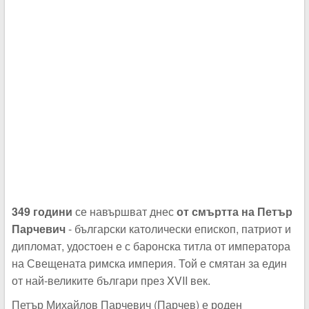
349 години
се навършват днес
от смъртта на Петър
Парчевич
- български католически епископ, патриот и
дипломат, удостоен е с баронска титла от императора
на Свещената римска империя. Той е смятан за един
от най-великите българи през XVII век.
Петър Михайлов Парчевич (Парчев) е роден