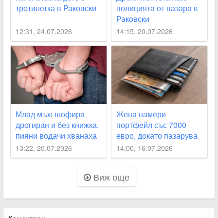
тротинетка в Раковски
полицията от пазара в
Раковски
12:31, 24.07.2026
14:15, 20.07.2026
Млад мъж шофира
Жена намери
дрогиран и без книжка,
портфейл със 7000
пияни водачи хванаха
евро, докато пазарува
край Асеновград и в
в Раковски
13:22, 20.07.2026
14:00, 16.07.2026
Белозем
Виж още
Коментари