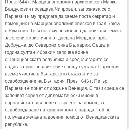
През 1644 г. Марцианополският архиепископ Марко
Бандулович посещава Чипровци, запознава се с
Парчевич и му предлага да заеме поста секретар и
помощник на Марцианополския епископ в град Бакъу,
в Румъния. Този пост му позволява да обикаля земите
заселени с християни от днешна Молдова, през
Добруджа, до Североизточна България. Същата
година султан Ибрахим започва война
с Венецианската република и сред българите се
надига сериозно движение срещу султана. Парчевич
взема участие в българското съзаклятие за
освобождение на България. През 1646 г. Петър
Парчевич е приет от дожа на Венеция. С тази среща се
започват серия от дипломатически мисии в
европейските дворове в търсене на помощ за
освобождаване на християнските народи. Той не
получава желаната военна помощ от Венецианската
република.