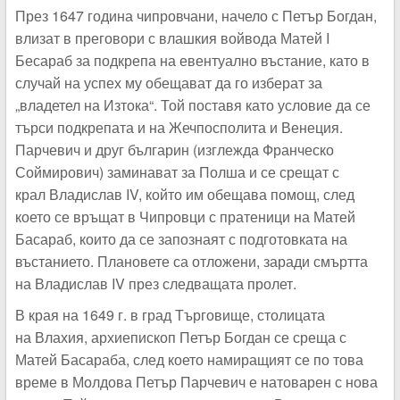
През 1647 година чипровчани, начело с Петър Богдан,
влизат в преговори с влашкия войвода Матей I
Бесараб за подкрепа на евентуално въстание, като в
случай на успех му обещават да го изберат за
„владетел на Изтока“. Той поставя като условие да се
търси подкрепата и на Жечпосполита и Венеция.
Парчевич и друг българин (изглежда Франческо
Соймирович) заминават за Полша и се срещат с
крал Владислав IV, който им обещава помощ, след
което се връщат в Чипровци с пратеници на Матей
Басараб, които да се запознаят с подготовката на
въстанието. Плановете са отложени, заради смъртта
на Владислав IV през следващата пролет.
В края на 1649 г. в град Търговище, столицата
на Влахия, архиепископ Петър Богдан се среща с
Матей Басараба, след което намиращият се по това
време в Молдова Петър Парчевич е натоварен с нова