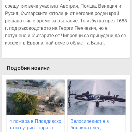
срещу тях вече участват Австрия, Полша, Венеция и
Русия, българските католици от неговия роден край
решават, че е време за въстание. То избухва през 1688
г. под ръководството на Георги Пеячевич, но е
потушено и българите от Чипровци са принудени да се
изселят в Европа, най-вече в областта Банат.
Подобни новини
4 пожара в Пловдивско
Велосипедист е в
тази сутрин - гора се
болница след