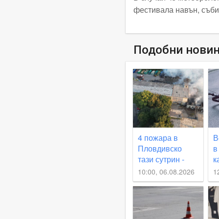
фестивала навън, съби
Подобни нови
4 пожара в
В
Пловдивско
в
тази сутрин -
к
гора се запали
Р
10:00, 06.08.2026
1
край Стряма,
къща - в
Карлово