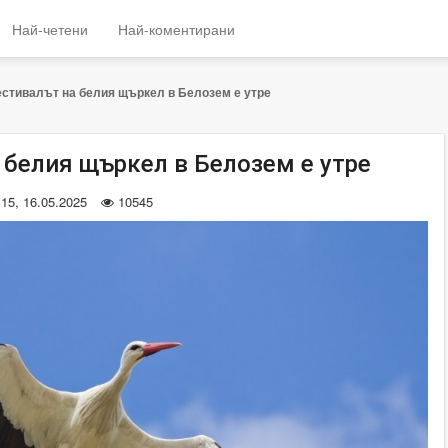
Най-четени
Най-коментирани
стивалът на белия щъркел в Белозем е утре
 белия щъркел в Белозем е утре
:15, 16.05.2025
10545