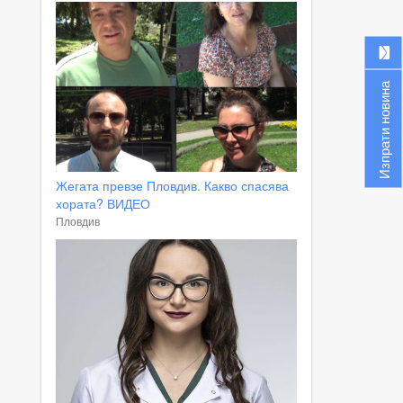
Изпрати новина
Жегата превзе Пловдив. Какво спасява
хората? ВИДЕО
Пловдив