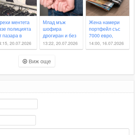
рехи ментета
Млад мъж
Жена намери
ззе полицията
шофира
портфейл със
т пазара в
дрогиран и без
7000 евро,
аковски
книжка, пияни
докато пазарува
4:15, 20.07.2026
13:22, 20.07.2026
14:00, 16.07.2026
водачи хванаха
в Раковски
край
Виж още
Асеновград и в
Белозем