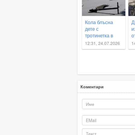
Кола блъсна
Д
дете с
и
тротинетка в
о
Раковски
Р
12:31, 24.07.2026
1
Коментари