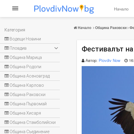
Начало
Начало
Община Раковски
Фе
Категория
Водещи Новини
Фестивалът на
Пловдив
Община Марица
Автор:
Plovdiv Now
16
Община Родопи
Община Асеновград
Община Карлово
Община Раковски
Община Първомай
Община Хисаря
Община Стамболийски
Община Съединение