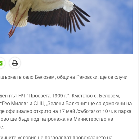
 щъркел в село Белозем, община Раковски, ще се случи
ен път НЧ "Просвета 1909 г.", Кметство с. Белозем,
 "Гео Милев" и СНЦ „Зелени Балкани" ще са домакини на
де официално открито на 17 май /събота/ от 10 ч. в парка
ново ще бъде под патронажа на Министерство на
е.
гичните условия не позволяват провеждането на