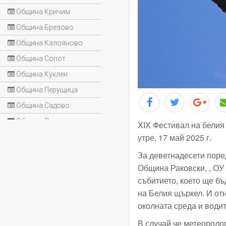
Община Кричим
Община Брезово
Община Калояново
Община Сопот
Община Куклен
Община Перущица
Община Садово
Община Лъки
XIX Фестивал на белия
утре, 17 май 2025 г.
За деветнадесети поред
Община Раковски, , ОУ
събитието, което ще бъ
на Белия щъркел. И от
околната среда и водит
В случай че метеороло