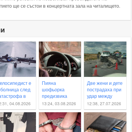
тието ще се състои в концертната зала на читалището.
ни
елосипедист е
Пияна
Две жени и дете
 болница след
шофьорка
пострадаха при
атастрофа в
предизвика
удар между
аковски
катастрофа
автомобил и
2:31, 04.08.2026
13:24, 03.08.2026
12:38, 27.07.2026
край Стряма
каруца край
Раковски