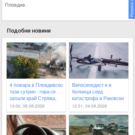
Изпрати новина
Пловдив.
Подобни новини
4 пожара в Пловдивско
Велосипедист е в
тази сутрин - гора се
болница след
запали край Стряма,
катастрофа в Раковски
къща - в Карлово
10:00, 06.08.2026
12:31, 04.08.2026