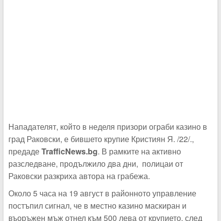
Нападателят, който в неделя призори ограби казино в
град Раковски, е бившето крупие Кристиян Я. /22/.,
предаде
TrafficNews.bg
. В рамките на активно
разследване, продължило два дни, полицаи от
Раковски разкриха автора на грабежа.
Около 5 часа на 19 август в районното управление
постъпил сигнал, че в местно казино маскиран и
въоръжен мъж отнел към 500 лева от крупието, след