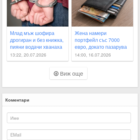
Млад мъж шофира
Жена намери
дрогиран и без книжка,
портфейл със 7000
пияни водачи хванаха
евро, докато пазарува
край Асеновград и в
в Раковски
13:22, 20.07.2026
14:00, 16.07.2026
Белозем
Виж още
Коментари