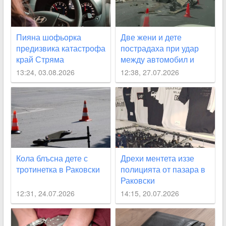
Пияна шофьорка
Две жени и дете
предизвика катастрофа
пострадаха при удар
край Стряма
между автомобил и
каруца край Раковски
13:24, 03.08.2026
12:38, 27.07.2026
Кола блъсна дете с
Дрехи ментета иззе
тротинетка в Раковски
полицията от пазара в
Раковски
12:31, 24.07.2026
14:15, 20.07.2026