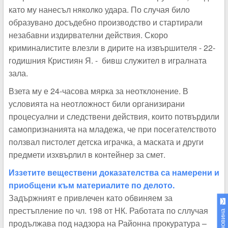
като му нанесъл няколко удара. По случая било
образувано досъдебно производство и стартирали
незабавни издирвателни действия. Скоро
криминалистите влезли в дирите на извършителя - 22-
годишния Кристиян Я. - бивш служител в игралната
зала.
Взета му е 24-часова мярка за неотклонение. В
условията на неотложност били организирани
процесуални и следствени действия, които потвърдили
самопризнанията на младежа, че при посегателството
ползвал пистолет детска играчка, а маската и други
предмети изхвърлил в контейнер за смет.
Иззетите веществени доказателства са намерени и
приобщени към материалите по делото.
Задържният е привлечен като обвиняем за
престъпление по чл. 198 от НК. Работата по сллучая
продължава под надзора на Районна прокуратура –