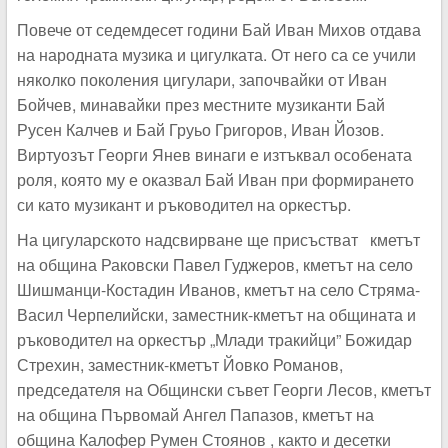
Повече от седемдесет години Бай Иван Михов отдава
на народната музика и цигулката. От него са се учили
няколко поколения цигулари, започвайки от Иван
Бойчев, минавайки през местните музиканти Бай
Русен Калчев и Бай Груьо Григоров, Иван Йозов.
Виртуозът Георги Янев винаги е изтъквал особената
роля, която му е оказвал Бай Иван при формирането
си като музикант и ръководител на оркестър.
На цигуларското надсвирване ще присъстват кметът
на община Раковски Павел Гуджеров, кметът на село
Шишманци-Костадин Иванов, кметът на село Стряма-
Васил Черпелийски, заместник-кметът на общината и
ръководител на оркестър „Млади тракийци” Божидар
Стрехин, заместник-кметът Йовко Романов,
председателя на Общински съвет Георги Лесов, кметът
на община Първомай Ангел Папазов, кметът на
община Калофер Румен Стоянов , както и десетки