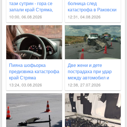
тази сутрин - гора се
болница след
запали край Стряма,
катастрофа в Раковски
къща - в Карлово
10:00, 06.08.2026
12:31, 04.08.2026
Пияна шофьорка
Две жени и дете
предизвика катастрофа
пострадаха при удар
край Стряма
между автомобил и
каруца край Раковски
13:24, 03.08.2026
12:38, 27.07.2026