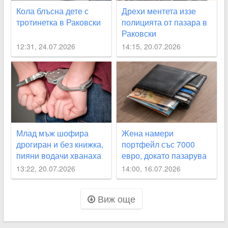
Кола блъсна дете с
Дрехи ментета иззе
тротинетка в Раковски
полицията от пазара в
Раковски
12:31, 24.07.2026
14:15, 20.07.2026
Млад мъж шофира
Жена намери
дрогиран и без книжка,
портфейл със 7000
пияни водачи хванаха
евро, докато пазарува
край Асеновград и в
в Раковски
13:22, 20.07.2026
14:00, 16.07.2026
Белозем
Виж още