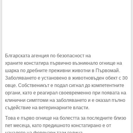
Блгарската агенция по безопасност на
храните констатира първично възникнало огнище на
шарка по дребните преживни животни в Първомай.
Заболяването е установено в животновъден обект с 30
овце. Собственикът е подал сигнал до компетентните
органи, като е реагирал своевременно при появата на
клинични симптоми на заболяването и е оказал пълно
съдействие на ветеринарните власти.
Това е първо огнище на болестта за последните близо
пет месеца, като предишното констатирано е от
началото на февруари тази година.