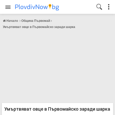
Начало
Община Първомай
Умъртвяват овце в Първомайско заради шарка
Умъртвяват овце в Първомайско заради шарка