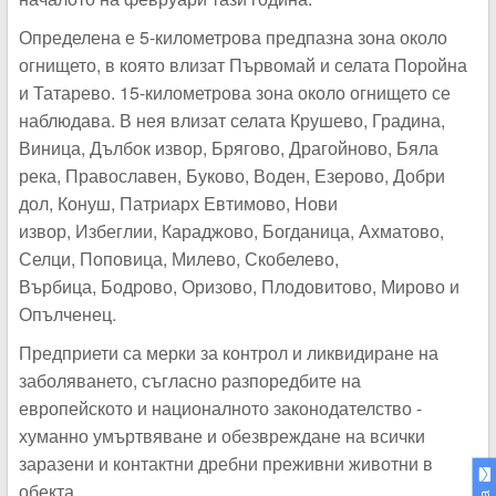
Определена е 5-километрова предпазна зона около
огнището, в която влизат Първомай и селата Поройна
и Татарево. 15-километрова зона около огнището се
наблюдава. В нея влизат селата Крушево, Градина,
Виница, Дълбок извор, Брягово, Драгойново, Бяла
река, Православен, Буково, Воден, Езерово, Добри
дол, Конуш, Патриарх Евтимово, Нови
извор, Избеглии, Караджово, Богданица, Ахматово,
Селци, Поповица, Милево, Скобелево,
Върбица, Бодрово, Оризово, Плодовитово, Мирово и
Опълченец.
Предприети са мерки за контрол и ликвидиране на
заболяването, съгласно разпоредбите на
европейското и националното законодателство -
хуманно умъртвяване и обезвреждане на всички
заразени и контактни дребни преживни животни в
обекта.