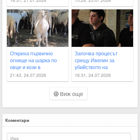
Откриха първично
Започва процесът
огнище на шарка по
срещу Ивелин за
овце и кози в
убийството на
Първомайско
полицейската съпруга
21:43, 24.07.2026
16:31, 24.07.2026
в Първомай
Виж още
Коментари