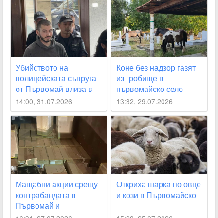
Убийството на
Коне без надзор газят
полицейската съпруга
из гробище в
от Първомай влиза в
първомайско село
съда
14:00, 31.07.2026
13:32, 29.07.2026
Мащабни акции срещу
Откриха шарка по овце
контрабандата в
и кози в Първомайско
Първомай и
асеновградско село
16:31, 27.07.2026
15:28, 25.07.2026