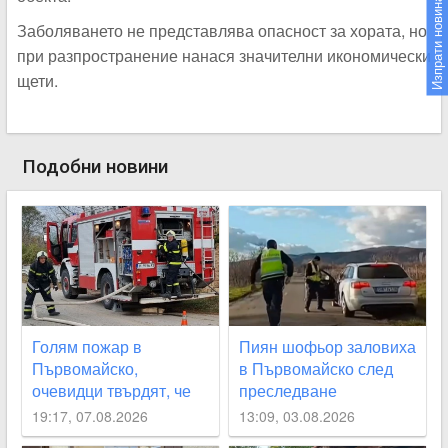
Изпрати новина
Заболяването не представлява опасност за хората, но
при разпространение нанася значителни икономически
щети.
Подобни новини
Голям пожар в
Пиян шофьор заловиха
Първомайско,
в Първомайско след
очевидци твърдят, че
преследване
се разраства бързо
19:17, 07.08.2026
13:09, 03.08.2026