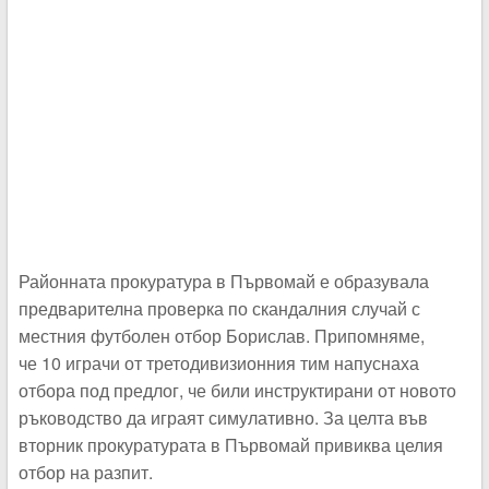
Районната прокуратура в Първомай е образувала
предварителна проверка по скандалния случай с
местния футболен отбор Борислав. Припомняме,
че 10 играчи от третодивизионния тим напуснаха
отбора под предлог, че били инструктирани от новото
ръководство да играят симулативно. За целта във
вторник прокуратурата в Първомай привиква целия
отбор на разпит.