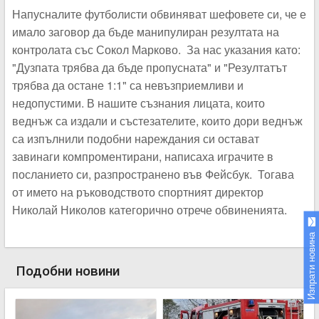
Напусналите футболисти обвиняват шефовете си, че е
имало заговор да бъде манипулиран резултата на
контролата със Сокол Марково. За нас указания като:
"Дузпата трябва да бъде пропусната" и "Резултатът
трябва да остане 1:1" са невъзприемливи и
недопустими. В нашите съзнания лицата, които
веднъж са издали и състезателите, които дори веднъж
са изпълнили подобни нареждания си остават
завинаги компроментирани, написаха играчите в
посланието си, разпространено във Фейсбук. Тогава
от името на ръководството спортният директор
Николай Николов категорично отрече обвиненията.
Изпрати новина
Подобни новини