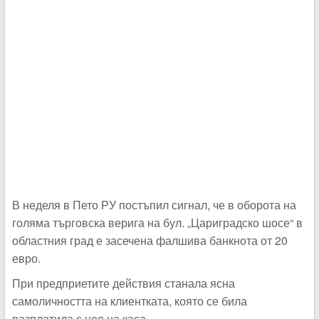
В неделя в Пето РУ постъпил сигнал, че в оборота на
голяма търговска верига на бул. „Цариградско шосе“ в
областния град е засечена фалшива банкнота от 20
евро.
При предприетите действия станала ясна
самоличността на клиентката, която се била
разплатила с нея на каса.