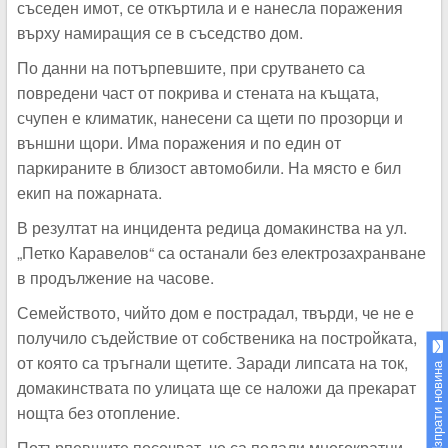
съседен имот, се откъртила и е нанесла поражения
върху намиращия се в съседство дом.
По данни на потърпевшите, при срутването са
повредени част от покрива и стената на къщата,
счупен е климатик, нанесени са щети по прозорци и
външни щори. Има поражения и по един от
паркираните в близост автомобили. На място е бил
екип на пожарната.
В резултат на инцидента редица домакинства на ул.
„Петко Каравелов“ са останали без електрозахранване
в продължение на часове.
Семейството, чийто дом е пострадал, твърди, че не е
получило съдействие от собственика на постройката,
от която са тръгнали щетите. Заради липсата на ток,
Изпрати новина
домакинствата по улицата ще се наложи да прекарат
нощта без отопление.
Потърпевшите посочват, че са подали многократни