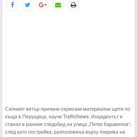
Силният вятър причини сериозни материални щети по
къща в Перущица, научи TrafficNews. Инцидентът е
станал в ранния следобед на улица „Петко Каравелов“,
след като постройка, разположена върху покрива на