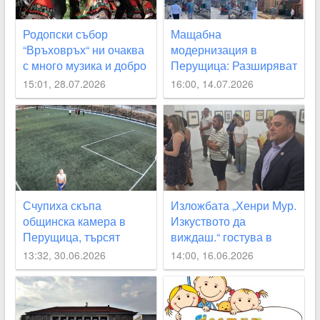
Родопски събор
Мащабна
“Връховръх“ ни очаква
модернизация в
с много музика и добро
Перущица: Разширяват
настроение
новия водопровод и
15:01, 28.07.2026
16:00, 14.07.2026
започват
рехабилитация на
улиците
Счупиха скъпа
Изложбата „Хенри Мур.
общинска камера в
Изкуството да
Перущица, търсят
виждаш.“ гостува в
извършителя
Перущица и за първи
13:32, 30.06.2026
14:00, 16.06.2026
път в България