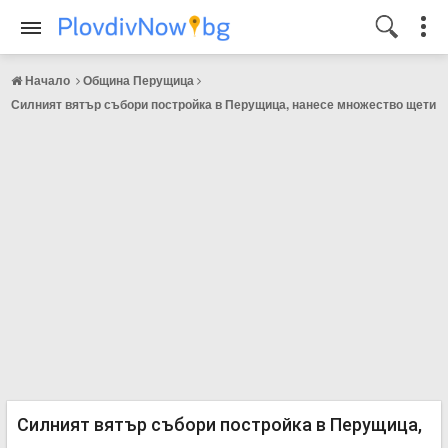
Начало
Община Перущица
Силният вятър събори постройка в Перущица, нанесе множество щети
Силният вятър събори постройка в Перущица,